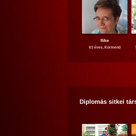
Ilike
63 éves,
Körmend
Diplomás
sitkei
tár