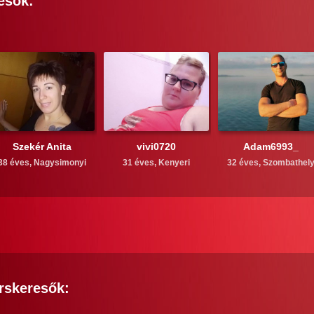
esők:
Szekér Anita
vivi0720
Adam6993_
38 éves,
Nagysimonyi
31 éves,
Kenyeri
32 éves,
Szombathel
rskeresők: