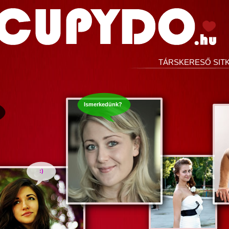
TÁRSKERESŐ SIT
Ismerkedünk?
:)