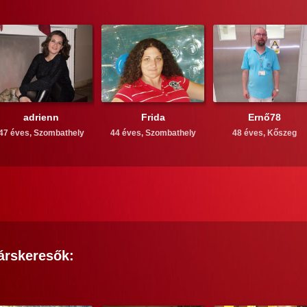
adrienn
Frida
Ernő78
47 éves,
Szombathely
44 éves,
Szombathely
48 éves,
Kőszeg
árskeresők: