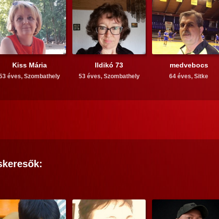
Kiss Mária
Ildikó 73
medvebocs
53 éves,
Szombathely
53 éves,
Szombathely
64 éves,
Sitke
skeresők: