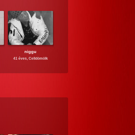
niggu
41 éves,
Celldömölk