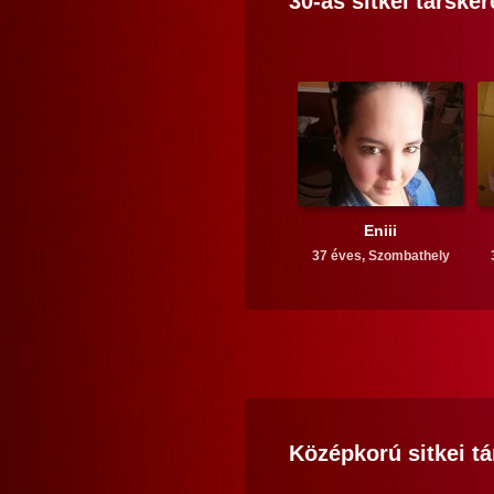
30-as
sitkei
társker
Eniii
37 éves,
Szombathely
Középkorú
sitkei
tá