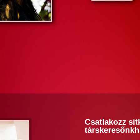
Csatlakozz sit
társkeresőnkh