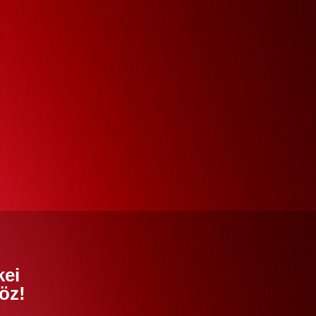
kei
öz!