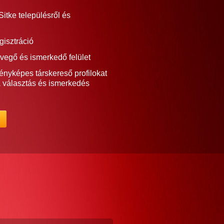
itke településről és
gisztráció
vegő és ismerkedő felület
ényképes társkereső profilokat
a választás és ismerkedés