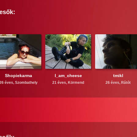
esők:
Shopiekarma
I_am_cheese
tmikl
26 éves,
Szombathely
21 éves,
Körmend
26 éves,
Rátót