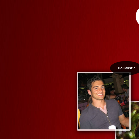
Hol laksz?