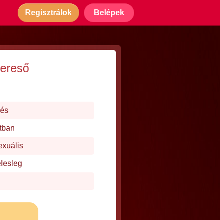
Regisztrálok
Belépek
kereső
dés
tban
exuális
elesleg
j