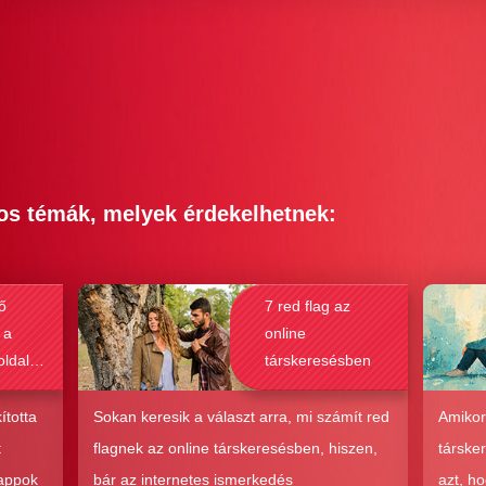
os témák, melyek érdekelhetnek:
ő
7 red flag az
 a
online
oldalak
társkeresésben
bak a
csolat
ította
Sokan keresik a választ arra, mi számít red
Amikor
hoz?
t
flagnek az online társkeresésben, hiszen,
társke
 appok
bár az internetes ismerkedés
azt, h