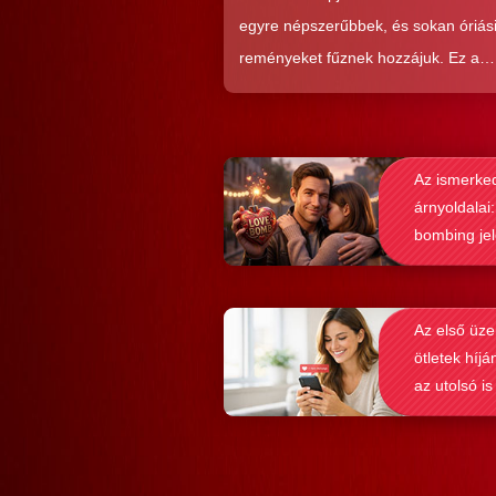
egyre népszerűbbek, és sokan óriás
reményeket fűznek hozzájuk. Ez a
közkedveltség egyáltalán nem véletl
hiszen ezekkel a szoftverekkel látsz
nagyon könnyen és gyorsan lehet si
Az ismerke
elérni a flörtölésben. A legfőbb kérd
árnyoldalai:
azonban az, hogy ezek az alkalmaz
bombing je
valóban hozzásegítenek-e minket e
felismerése
tartós párkapcsolathoz?
Az első üze
ötletek híjá
az utolsó is