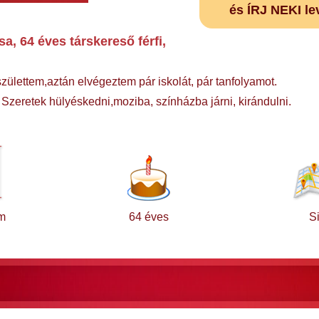
és ÍRJ NEKI le
 64 éves társkereső férfi,
zülettem,aztán elvégeztem pár iskolát, pár tanfolyamot.
zeretek hülyéskedni,moziba, színházba járni, kirándulni.
m
64 éves
Si