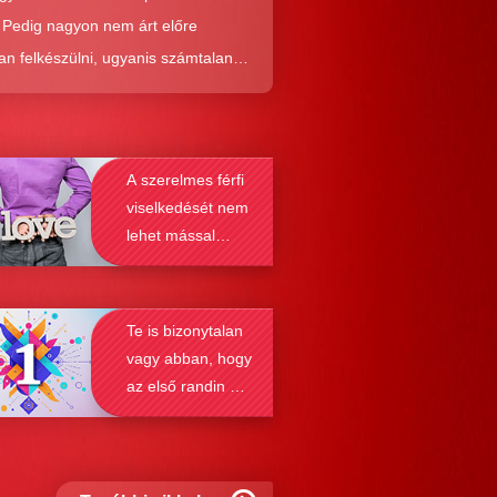
. Pedig nagyon nem árt előre
an felkészülni, ugyanis számtalan
tól képes megmenteni téged is az,
él alaposabban megismered a
resés működését, a párkapcsolatok
A szerelmes férfi
nek a receptjét, melyeket vizsgálva
viselkedését nem
nyosodik, hogy a kötődési típusok
lehet mással
solják a társkeresést.
összetéveszteni
Te is bizonytalan
vagy abban, hogy
az első randin mit
szabad és mit
nem?