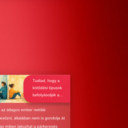
Tudtad, hogy a
kötődési típusok
befolyásolják a
társkeresést is?
 az átlagos ember nekilát
resőzni, általában nem is gondolja át
ogy miben lakozhat a párkeresés