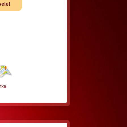
velet
tke