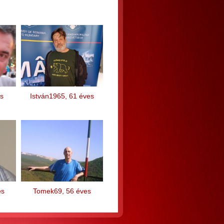
es
István1965, 61 éves
es
Tomek69, 56 éves