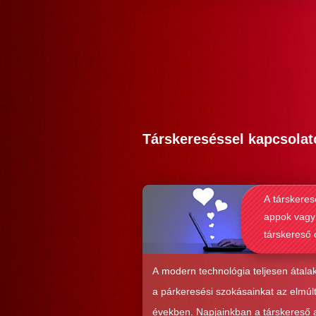
Társkereséssel kapcsolat
A társkeres
appok vagy
társkereső 
alkalmasab
komoly kap
A modern technológia teljesen átalak
kialakításá
a párkeresési szokásainkat az elmúl
években. Napjainkban a társkereső