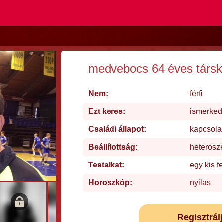
medvebocs 64 éves társ
Nem:
férfi
Ezt keres:
ismerke
Családi állapot:
kapcsola
Beállítottság:
heterosz
Testalkat:
egy kis f
Horoszkóp:
nyilas
Regisztrál