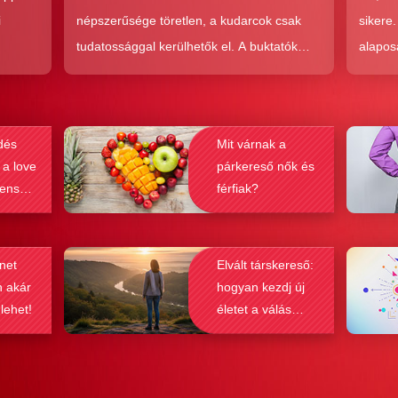
i
népszerűsége töretlen, a kudarcok csak
sikere
tudatossággal kerülhetők el. A buktatók
alapos
en,
ellenére ez a társkeresési forma joggal
kudarc
ólag
népszerű, hiszen az a kényelem és
ha min
kereket
hatékonyság, amit ad, nehezen
társke
dés
Mit várnak a
és
felülmúlható.
sikeré
 a love
párkereső nők és
ások
bebizo
lenség
férfiak?
gy
befolyá
net
Elvált társkereső:
n akár
hogyan kezdj új
 lehet!
életet a válás
után?