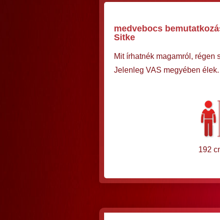
medvebocs bemutatkozása,
Sitke
Mit írhatnék magamról, régen s
Jelenleg VAS megyében élek. S
192 c