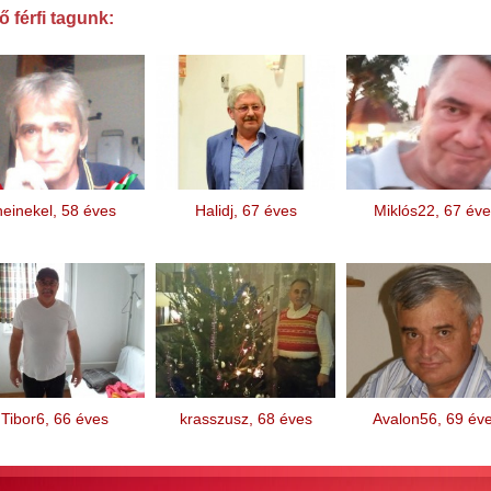
 férfi tagunk:
heinekel, 58 éves
Halidj, 67 éves
Miklós22, 67 év
Tibor6, 66 éves
krasszusz, 68 éves
Avalon56, 69 év