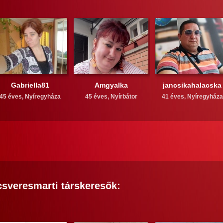
Gabriella81
Amgyalka
jancsikahalacska
45 éves,
Nyíregyháza
45 éves,
Nyírbátor
41 éves,
Nyíregyháza
csveresmarti
társkeresők: