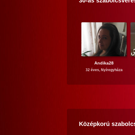
30-as
szabolcsvere
Andika28
32 éves,
Nyíregyháza
Középkorú
szabolc