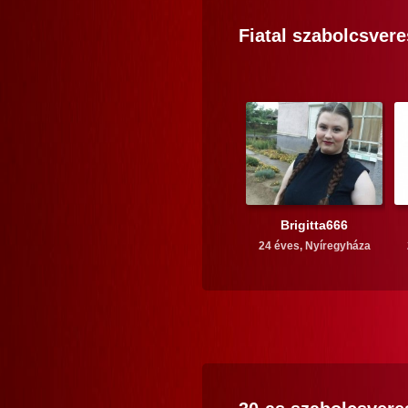
Fiatal
szabolcsvere
Brigitta666
24 éves,
Nyíregyháza