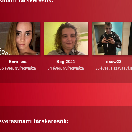
smarti
társkeresők:
Barbikaa
Bogi2021
daaw23
35 éves,
Nyíregyháza
34 éves,
Nyíregyháza
30 éves,
Tiszavasvári
sveresmarti
társkeresők: