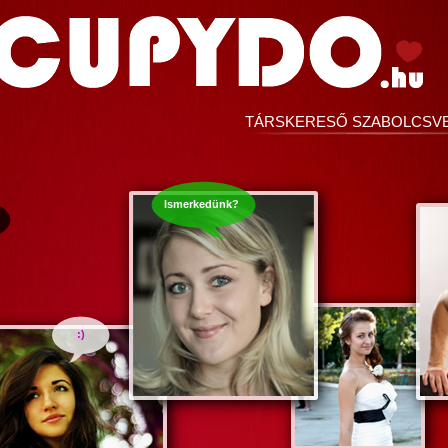
TÁRSKERESŐ SZABOLCSV
Ismerkedünk?
:)