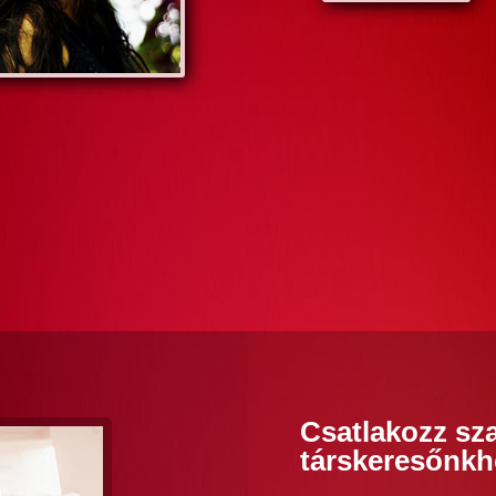
Csatlakozz sz
társkeresőnkh