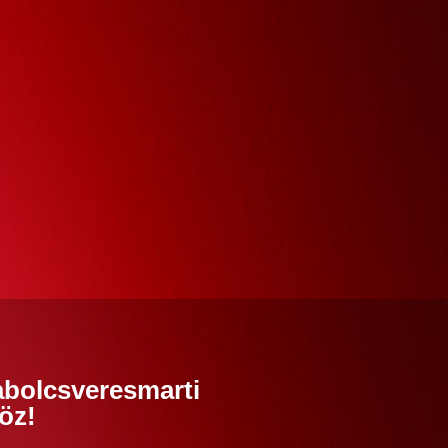
abolcsveresmarti
öz!