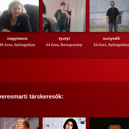
nagymeva
tyutyi
sunyedli
65 éves,
Nyíregyháza
64 éves,
Beregsurány
54 éves,
Nyíregyháza
veresmarti
társkeresők: