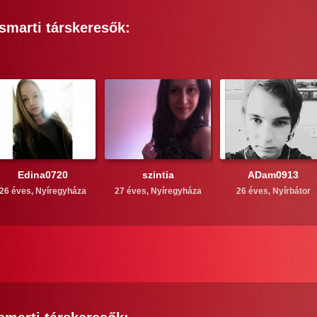
smarti
társkeresők:
Edina0720
szintia
ADam0913
26 éves,
Nyíregyháza
27 éves,
Nyíregyháza
26 éves,
Nyírbátor