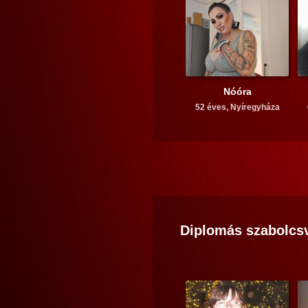
Nóóra
52 éves,
Nyíregyháza
Diplomás
szabolcs