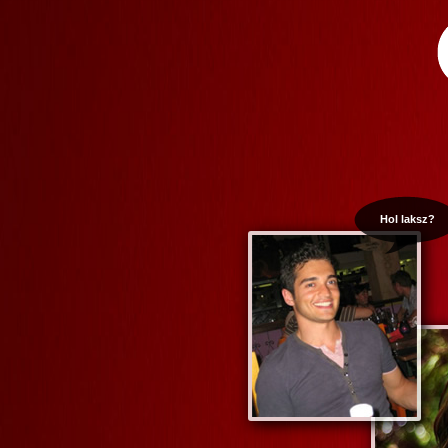
Hol laksz?