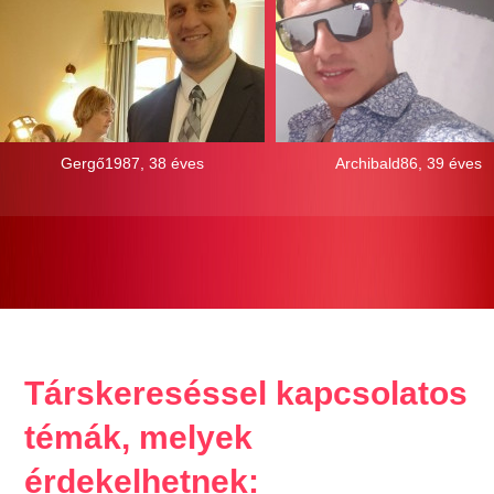
Gergő1987, 38 éves
Archibald86, 39 éves
Társkereséssel kapcsolatos
témák, melyek
érdekelhetnek: