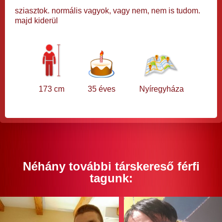
sziasztok. normális vagyok, vagy nem, nem is tudom.
majd kiderül
173 cm
35 éves
Nyíregyháza
Néhány további társkereső férfi
tagunk: