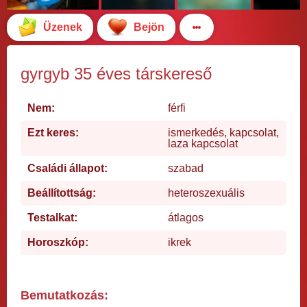
Üzenek
Bejön
gyrgyb 35 éves társkereső
Nem:
férfi
Ezt keres:
ismerkedés, kapcsolat,
laza kapcsolat
Családi állapot:
szabad
Beállítottság:
heteroszexuális
Testalkat:
átlagos
Horoszkóp:
ikrek
Bemutatkozás: