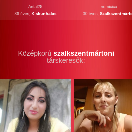
Antal28
nomicica
36 éves,
Kiskunhalas
30 éves,
Szalkszentmárt
Középkorú
szalkszentmártoni
társkeresők: