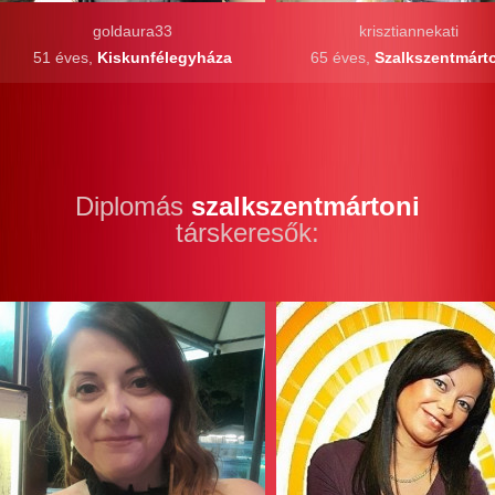
goldaura33
krisztiannekati
51 éves,
Kiskunfélegyháza
65 éves,
Szalkszentmárt
Diplomás
szalkszentmártoni
társkeresők: