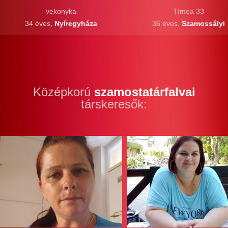
vekonyka
Tímea 33
34 éves,
Nyíregyháza
36 éves,
Szamossályi
Középkorú
szamostatárfalvai
társkeresők: