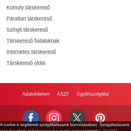
Komoly társkereső
Páratlan társkereső
Szingli társkereső
Társkereső fiataloknak
Internetes társkereső
Társkereső oldal
Adatvédelem
ÁSZF
Ügyfélszolgálat
A cookie-k segítenek szolgáltatásaink biztosításában. Szolgáltatásaink