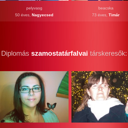
pelyvasg
beacska
50 éves,
Nagyecsed
73 éves,
Timár
Diplomás
szamostatárfalvai
társkeresők: