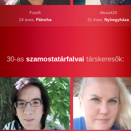
Fzsófi
Alexa420
24 éves,
Pátroha
21 éves,
Nyíregyháza
30-as
szamostatárfalvai
társkeresők: