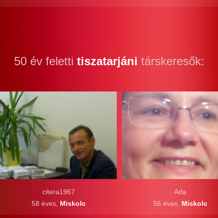
50 év feletti
tiszatarjáni
társkeresők:
citera1967
Ada
58 éves,
Miskolc
56 éves,
Miskolc