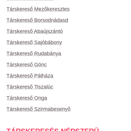
Társkereső Mezőkeresztes
Társkereső Borsodnádasd
Társkereső Abaújszántó
Társkereső Sajóbábony
Társkereső Rudabánya
Társkereső Gönc
Társkereső Pálháza
Társkereső Tiszalúc
Társkereső Onga
Társkereső Szirmabesenyő