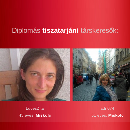
Diplomás
tiszatarjáni
társkeresők:
LucesZita
adri074
43 éves,
Miskolc
51 éves,
Miskolc