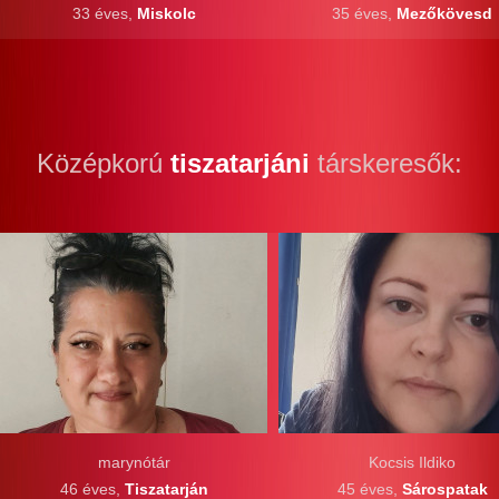
33 éves,
Miskolc
35 éves,
Mezőkövesd
Középkorú
tiszatarjáni
társkeresők:
marynótár
Kocsis Ildiko
46 éves,
Tiszatarján
45 éves,
Sárospatak