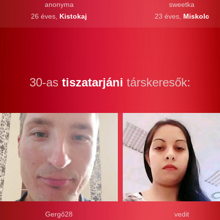
anonyma
sweetka
26 éves,
Kistokaj
23 éves,
Miskolc
30-as
tiszatarjáni
társkeresők:
Gergő28
vedit