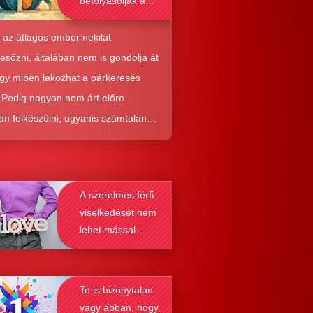
befolyásolják a
társkeresést is?
 az átlagos ember nekilát
resőzni, általában nem is gondolja át
ogy miben lakozhat a párkeresés
. Pedig nagyon nem árt előre
an felkészülni, ugyanis számtalan
tól képes megmenteni téged is az,
él alaposabban megismered a
resés működését, a párkapcsolatok
A szerelmes férfi
nek a receptjét, melyeket vizsgálva
viselkedését nem
nyosodik, hogy a kötődési típusok
lehet mással
solják a társkeresést.
összetéveszteni
Te is bizonytalan
vagy abban, hogy