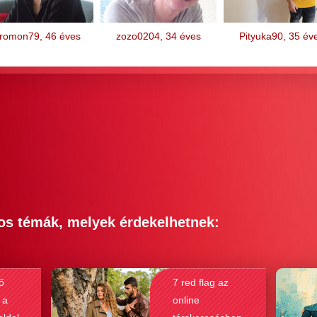
eromon79, 46 éves
zozo0204, 34 éves
Pityuka90, 35 év
os témák, melyek érdekelhetnek:
ő
7 red flag az
 a
online