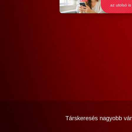
az utolsó is
Társkeresés nagyobb vár