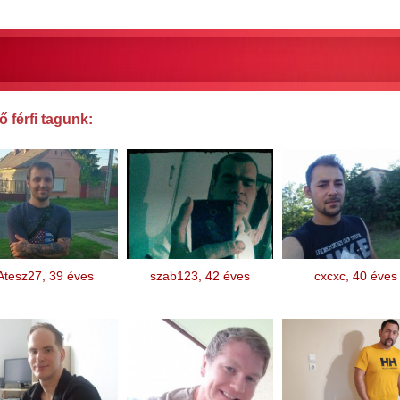
 férfi tagunk:
Atesz27, 39 éves
szab123, 42 éves
cxcxc, 40 éves