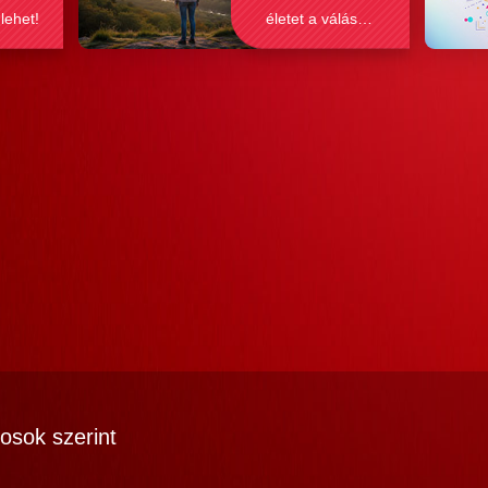
 lehet!
életet a válás
után?
osok szerint