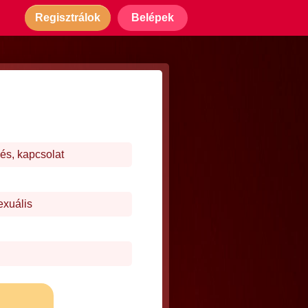
Regisztrálok
Belépek
és, kapcsolat
exuális
j