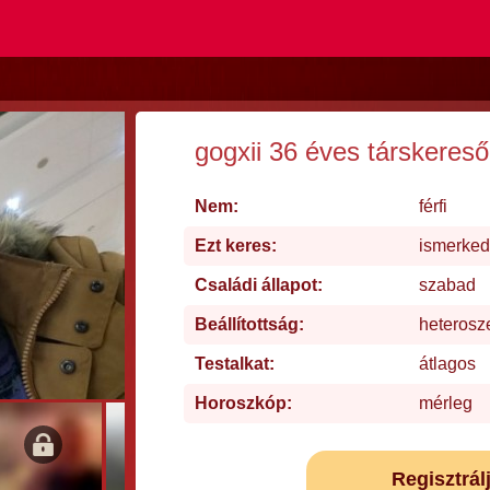
gogxii 36 éves társkereső
Nem:
férfi
Ezt keres:
ismerked
Családi állapot:
szabad
Beállítottság:
heterosz
Testalkat:
átlagos
Horoszkóp:
mérleg
Regisztrál