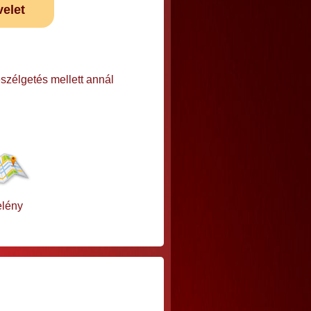
velet
zélgetés mellett annál
lény