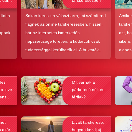
oldalak
társkeresésben
bak a
csolat
ította
Sokan keresik a választ arra, mi számít red
Amikor
hoz?
t
flagnek az online társkeresésben, hiszen,
társke
 appok
bár az internetes ismerkedés
azt, h
i
népszerűsége töretlen, a kudarcok csak
sikere
tudatossággal kerülhetők el. A buktatók
alapos
en,
ellenére ez a társkeresési forma joggal
kudarc
ólag
népszerű, hiszen az a kényelem és
ha min
kereket
hatékonyság, amit ad, nehezen
társke
dés
Mit várnak a
és
felülmúlható.
sikeré
 a love
párkereső nők és
ások
bebizo
lenség
férfiak?
gy
befolyá
net
Elvált társkereső:
n akár
hogyan kezdj új