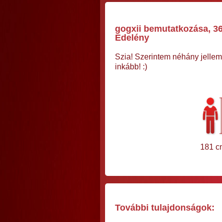
gogxii bemutatkozása, 36 
Edelény
Szia! Szerintem néhány jelle
inkább! :)
181 c
További tulajdonságok: