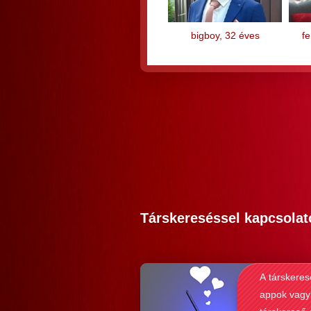
bigboy, 32 éves
f
Társkereséssel kapcsolat
A társkeres
appok vagy