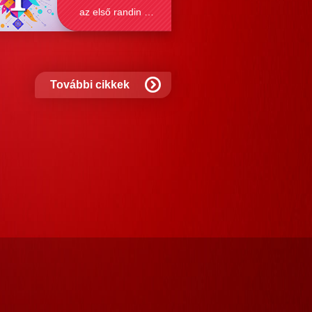
az első randin mit
szabad és mit
nem?
További cikkek