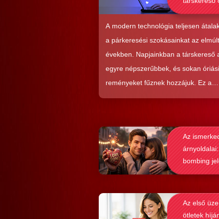
társkereső 
alkalmasab
komoly kap
A modern technológia teljesen átalak
kialakításá
a párkeresési szokásainkat az elmúl
években. Napjainkban a társkereső
egyre népszerűbbek, és sokan óriás
reményeket fűznek hozzájuk. Ez a
közkedveltség egyáltalán nem véletl
hiszen ezekkel a szoftverekkel látsz
nagyon könnyen és gyorsan lehet si
Az ismerke
elérni a flörtölésben. A legfőbb kérd
árnyoldalai:
azonban az, hogy ezek az alkalmaz
bombing je
valóban hozzásegítenek-e minket e
felismerése
tartós párkapcsolathoz?
Az első üze
ötletek híjá