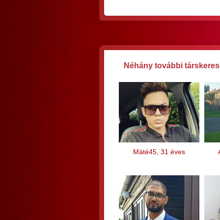
Néhány további társkereső
Máté45, 31 éves