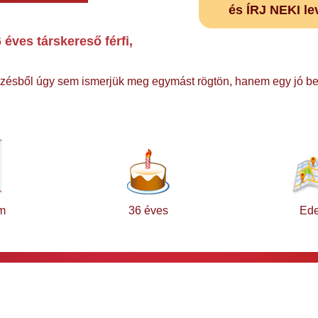
és ÍRJ NEKI le
éves társkereső férfi,
mzésből úgy sem ismerjük meg egymást rögtön, hanem egy jó bes
m
36 éves
Ede