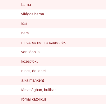
barna
világos barna
tüsi
nem
nincs, és nem is szeretnék
van több is
középfokú
nincs, de lehet
alkalmanként
társaságban, buliban
római katolikus