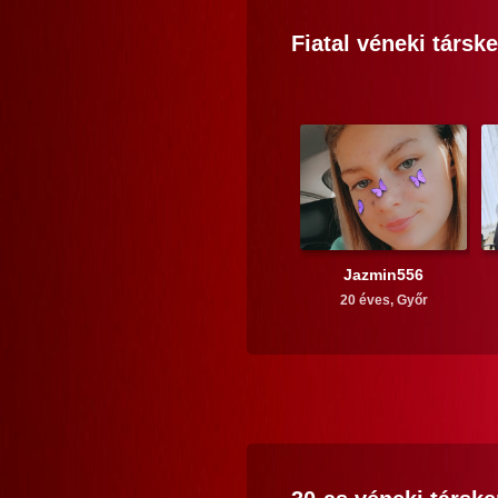
Fiatal
véneki
társke
Jazmin556
20 éves,
Győr