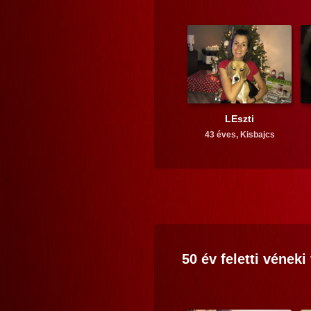
LEszti
43 éves,
Kisbajcs
50 év feletti
véneki