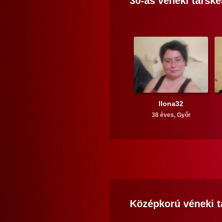
30-as
véneki
társke
Ilona32
38 éves,
Győr
Középkorú
véneki
t