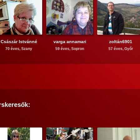
Császár Istvánné
varga annamari
zoltán6901
70 éves,
Szany
59 éves,
Sopron
57 éves,
Győr
rskeresők: