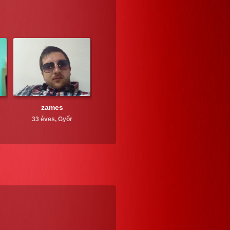
zames
33 éves,
Győr