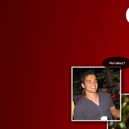
Hol laksz?