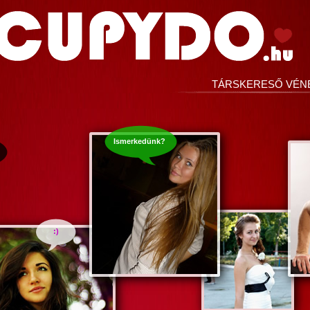
TÁRSKERESŐ VÉN
Ismerkedünk?
:)