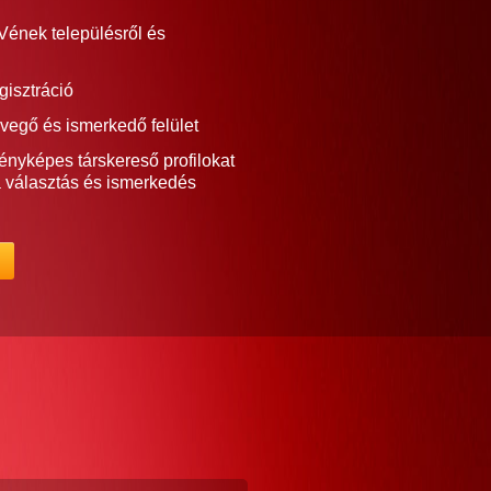
Vének településről és
gisztráció
vegő és ismerkedő felület
ényképes társkereső profilokat
a választás és ismerkedés