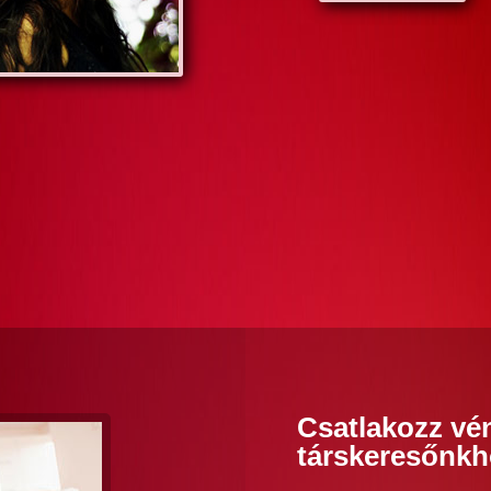
Csatlakozz vé
társkeresőnkh