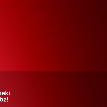
neki
öz!