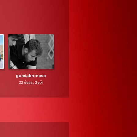
gumiabroncsc
22 éves,
Győr