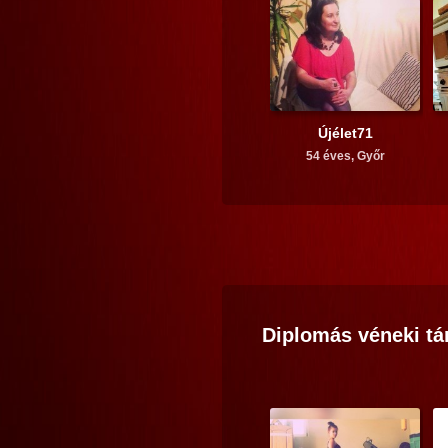
Újélet71
54 éves,
Győr
Diplomás
véneki
tá