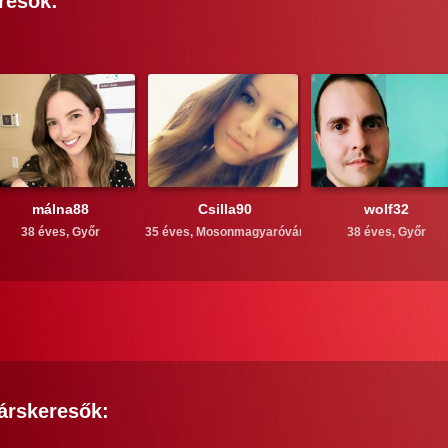
resők:
málna88
Csilla90
wolf32
38 éves,
Győr
35 éves,
Mosonmagyaróvár
38 éves,
Győr
árskeresők: