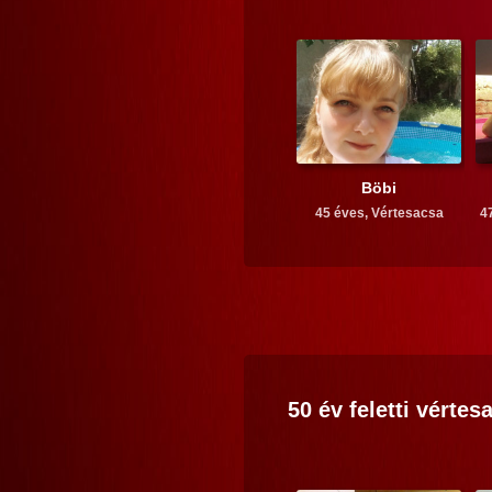
Böbi
45 éves,
Vértesacsa
4
50 év feletti
vértes