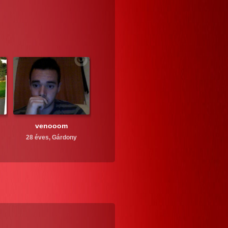
venooom
28 éves,
Gárdony