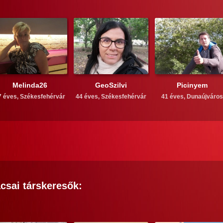
Melinda26
GeoSzilvi
Picinyem
7 éves,
Székesfehérvár
44 éves,
Székesfehérvár
41 éves,
Dunaújváros
acsai
társkeresők: