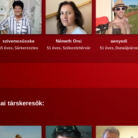
szivemcsücske
Németh Orsi
aenyedi
65 éves,
Sárkeresztes
51 éves,
Székesfehérvár
51 éves,
Dunaújváros
ai
társkeresők: