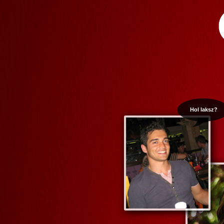
Hol laksz?