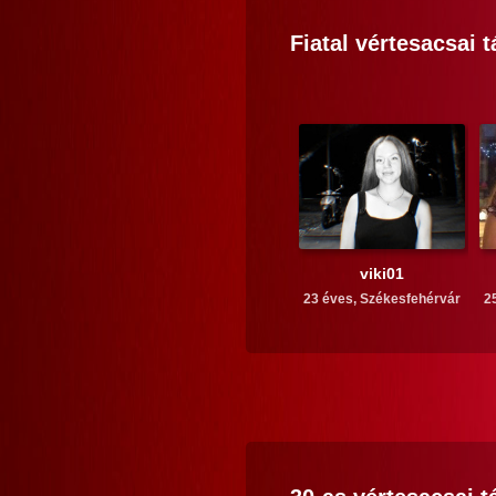
Fiatal
vértesacsai
t
viki01
23 éves,
Székesfehérvár
2