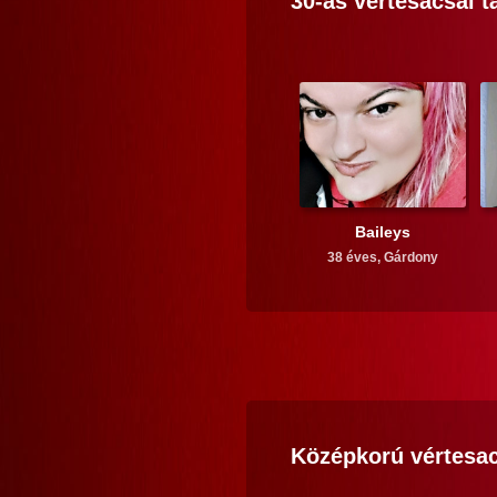
30-as
vértesacsai
t
Baileys
38 éves,
Gárdony
Középkorú
vértesa