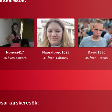
árskeresők:
Noncsi417
Napraforgo1029
Dávid1990
36 éves,
Sukoró
31 éves,
Gárdony
35 éves,
Tordas
csai
társkeresők: