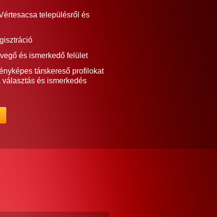
Vértesacsa településről és
gisztráció
vegő és ismerkedő felület
ényképes társkereső profilokat
a választás és ismerkedés