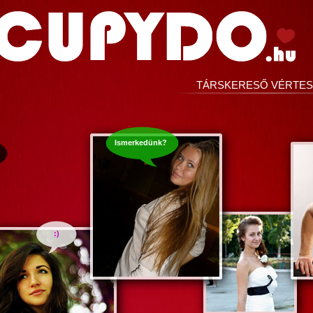
TÁRSKERESŐ VÉRTE
Ismerkedünk?
:)