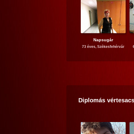
Napsugár
73 éves,
Székesfehérvár
Diplomás
vértesacs