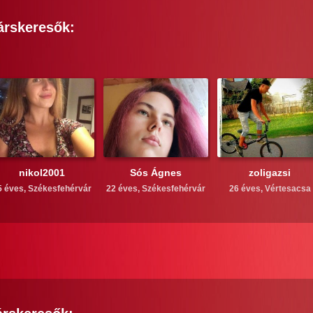
árskeresők:
nikol2001
Sós Ágnes
zoligazsi
5 éves,
Székesfehérvár
22 éves,
Székesfehérvár
26 éves,
Vértesacsa