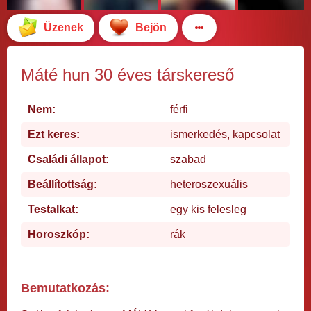
Üzenek
Bejön
Máté hun 30 éves társkereső
Nem:
férfi
Ezt keres:
ismerkedés, kapcsolat
Családi állapot:
szabad
Beállítottság:
heteroszexuális
Testalkat:
egy kis felesleg
Horoszkóp:
rák
Bemutatkozás: