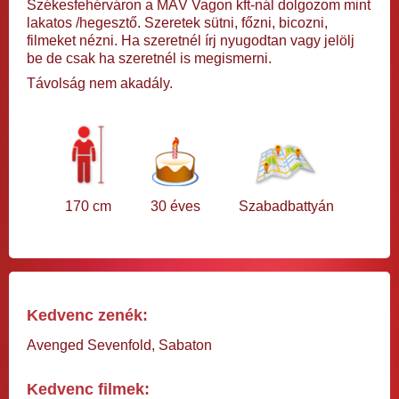
Székesfehérváron a MÁV Vagon kft-nál dolgozom mint
lakatos /hegesztő. Szeretek sütni, főzni, bicozni,
filmeket nézni. Ha szeretnél írj nyugodtan vagy jelölj
be de csak ha szeretnél is megismerni.
Távolság nem akadály.
170 cm
30 éves
Szabadbattyán
Kedvenc zenék:
Avenged Sevenfold, Sabaton
Kedvenc filmek: