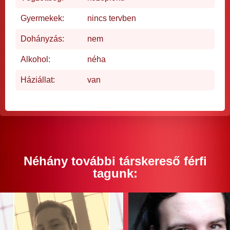
Gyermekek:
nincs tervben
Dohányzás:
nem
Alkohol:
néha
Háziállat:
van
Néhány további társkereső férfi
tagunk: