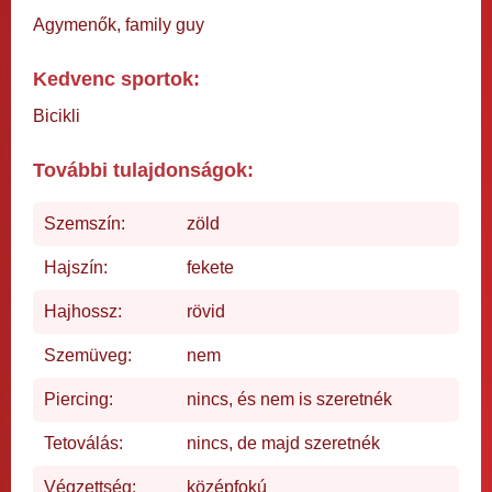
Agymenők, family guy
Kedvenc sportok:
Bicikli
További tulajdonságok:
Szemszín:
zöld
Hajszín:
fekete
Hajhossz:
rövid
Szemüveg:
nem
Piercing:
nincs, és nem is szeretnék
Tetoválás:
nincs, de majd szeretnék
Végzettség:
középfokú