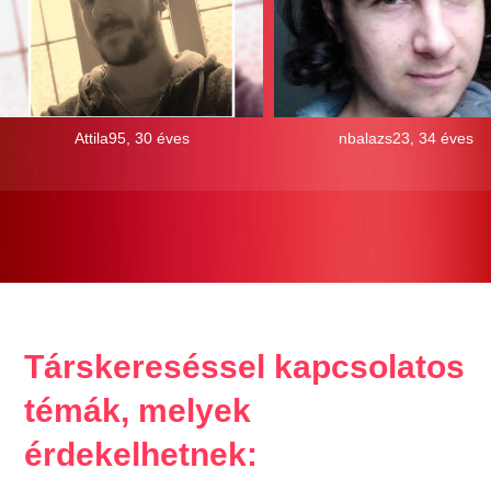
Attila95, 30 éves
nbalazs23, 34 éves
Társkereséssel kapcsolatos
témák, melyek
érdekelhetnek: