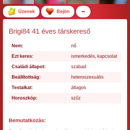
Üzenek
Bejön
Brigi84 41 éves társkereső
Nem:
nő
Ezt keres:
ismerkedés, kapcsolat
Családi állapot:
szabad
Beállítottság:
heteroszexuális
Testalkat:
átlagos
Horoszkóp:
szűz
Bemutatkozás: