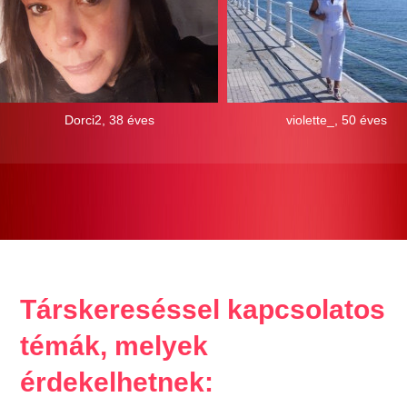
Dorci2, 38 éves
violette_, 50 éves
Társkereséssel kapcsolatos
témák, melyek
érdekelhetnek: