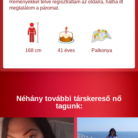
Reményekkel telve regisztráltam az oldalra, hátha itt
megtalálom a páromat.
168 cm
41 éves
Palkonya
Néhány további társkereső nő
tagunk: