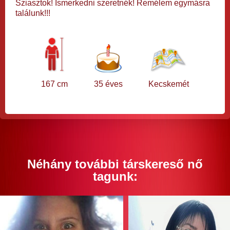
Sziasztok! Ismerkedni szeretnék! Remélem egymásra
találunk!!!
167 cm
35 éves
Kecskemét
Néhány további társkereső nő
tagunk: