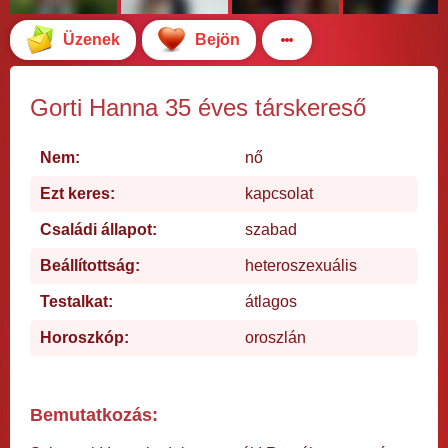
Üzenek
Bejön
Gorti Hanna 35 éves társkereső
Nem:
nő
Ezt keres:
kapcsolat
Családi állapot:
szabad
Beállítottság:
heteroszexuális
Testalkat:
átlagos
Horoszkóp:
oroszlán
Bemutatkozás: