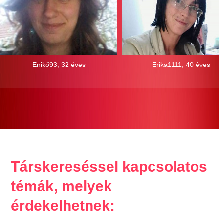
Enikő93, 32 éves
Erika1111, 40 éves
Társkereséssel kapcsolatos
témák, melyek
érdekelhetnek: