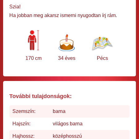
Szia!
Ha jobban meg akarsz ismerni nyugodtan írj rám.
170 cm
34 éves
Pécs
További tulajdonságok:
Szemszín:
barna
Hajszín:
világos barna
Hajhossz:
középhosszú