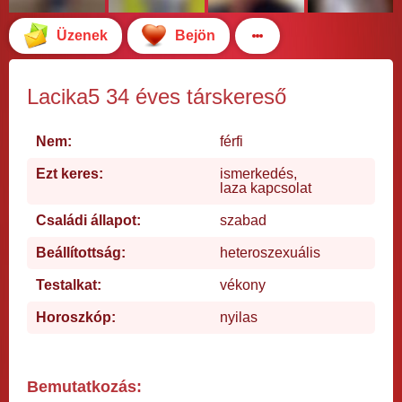
Üzenek
Bejön
Lacika5 34 éves társkereső
Nem:
férfi
Ezt keres:
ismerkedés,
laza kapcsolat
Családi állapot:
szabad
Beállítottság:
heteroszexuális
Testalkat:
vékony
Horoszkóp:
nyilas
Bemutatkozás: