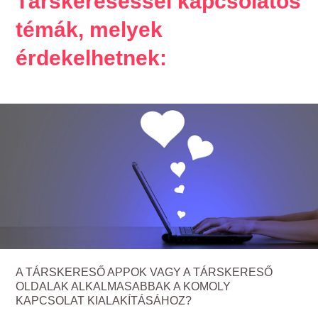
Társkereséssel kapcsolatos
témák, melyek
érdekelhetnek:
A TÁRSKERESŐ APPOK VAGY A TÁRSKERESŐ
OLDALAK ALKALMASABBAK A KOMOLY
KAPCSOLAT KIALAKÍTÁSÁHOZ?