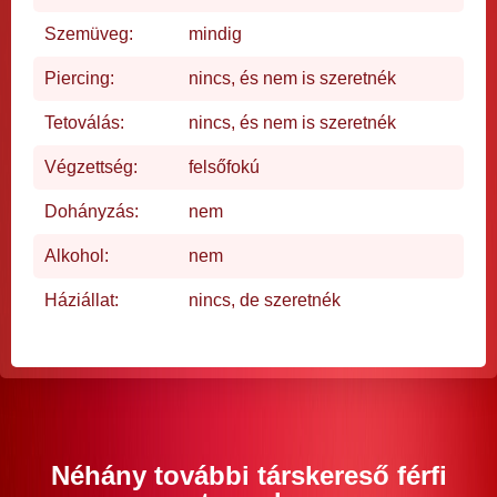
Szemüveg:
mindig
Piercing:
nincs, és nem is szeretnék
Tetoválás:
nincs, és nem is szeretnék
Végzettség:
felsőfokú
Dohányzás:
nem
Alkohol:
nem
Háziállat:
nincs, de szeretnék
Néhány további társkereső férfi