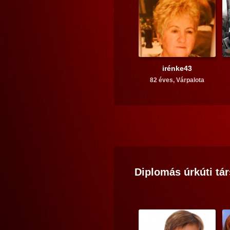
irénke43
82 éves,
Várpalota
Diplomás
úrkúti
tár