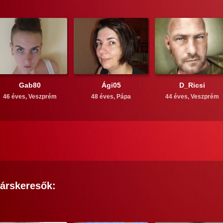
Gab80
Ági05
D_Ricsi
46 éves,
Veszprém
48 éves,
Pápa
44 éves,
Veszprém
árskeresők: