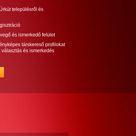
rkút településről és
gisztráció
vegő és ismerkedő felület
ényképes társkereső profilokat
a választás és ismerkedés