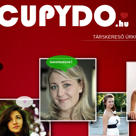
TÁRSKERESŐ ÚRK
Ismerkedünk?
:)