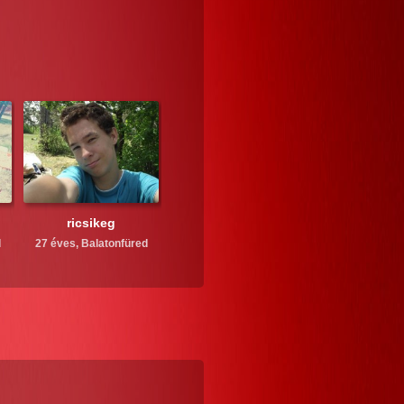
ricsikeg
d
27 éves,
Balatonfüred