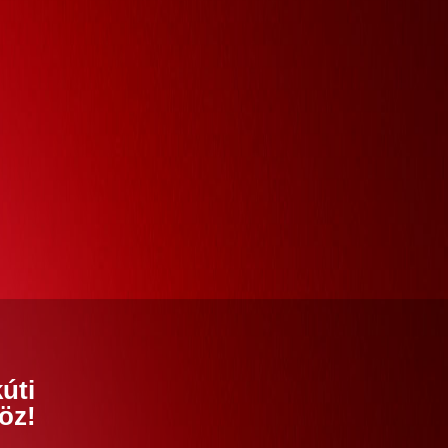
úti
öz!