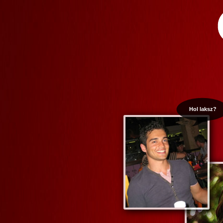
Hol laksz?