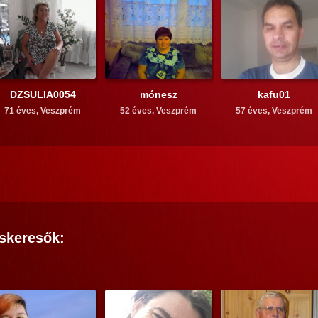
DZSULIA0054
mónesz
kafu01
71 éves,
Veszprém
52 éves,
Veszprém
57 éves,
Veszprém
skeresők: