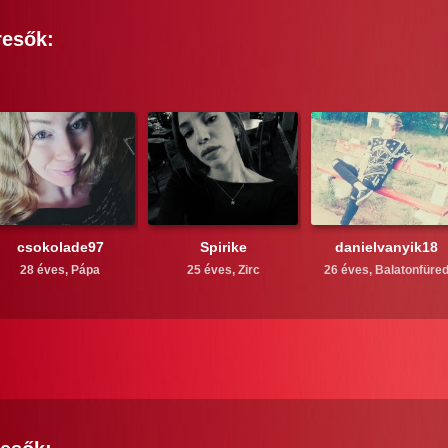
resők:
csokolade97
Spirike
danielvanyik18
28 éves,
Pápa
25 éves,
Zirc
26 éves,
Balatonfüre