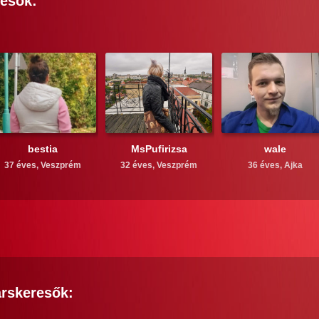
esők:
bestia
MsPufirizsa
wale
37 éves,
Veszprém
32 éves,
Veszprém
36 éves,
Ajka
rskeresők: