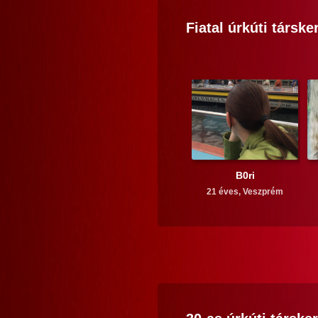
Fiatal
úrkúti
társke
B0ri
21 éves,
Veszprém