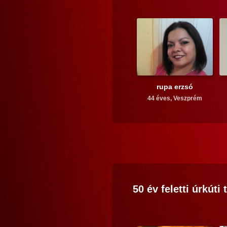
rupa erzsó
44 éves,
Veszprém
50 év feletti
úrkúti
t