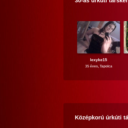
30-as
úrkúti
társker
lexyke15
35 éves,
Tapolca
Középkorú
úrkúti
tá