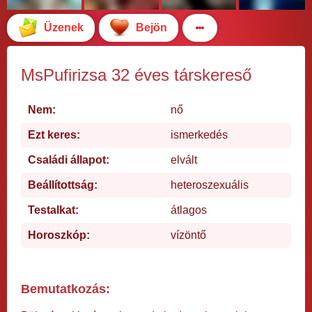
Üzenek
Bejön
MsPufirizsa 32 éves társkereső
Nem:
nő
Ezt keres:
ismerkedés
Családi állapot:
elvált
Beállítottság:
heteroszexuális
Testalkat:
átlagos
Horoszkóp:
vízöntő
Bemutatkozás: