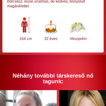
Bölcsész, kissé unalmas, de kedves, bonyolult
magánélettel.
164 cm
32 éves
Veszprém
Néhány további társkereső nő
tagunk: