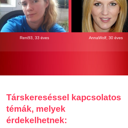
Reni93, 33 éves
AnnaWolf, 30 éves
Társkereséssel kapcsolatos
témák, melyek
érdekelhetnek: