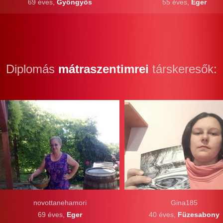
69 éves,
Gyöngyös
55 éves,
Eger
Diplomás
mátraszentimrei
társkeresők:
novottanehamori
Gina185
69 éves,
Eger
40 éves,
Füzesabony