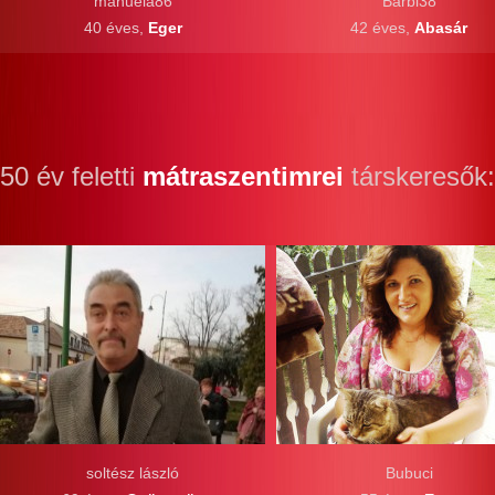
manuela86
Barbi38
40 éves,
Eger
42 éves,
Abasár
50 év feletti
mátraszentimrei
társkeresők:
soltész lászló
Bubuci