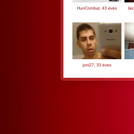
HunCombat, 43 éves
lás
joni27, 33 éves