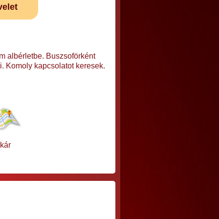
velet
m albérletbe. Buszsoförként
i. Komoly kapcsolatot keresek.
kár