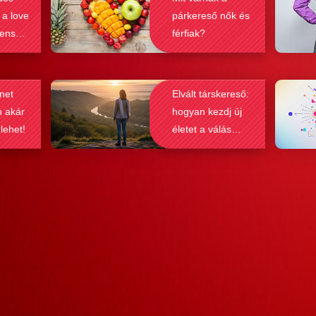
és
felülmúlható.
sikeré
 a love
párkereső nők és
ások
bebizo
lenség
férfiak?
gy
befolyá
net
Elvált társkereső:
n akár
hogyan kezdj új
 lehet!
életet a válás
után?