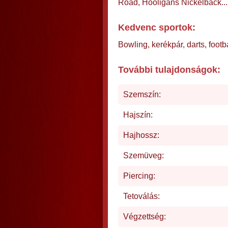
Road, Hooligans Nickelback...
Kedvenc sportok:
Bowling, kerékpár, darts, footb
További tulajdonságok:
Szemszín:
Hajszín:
Hajhossz:
Szemüveg:
Piercing:
Tetoválás:
Végzettség: