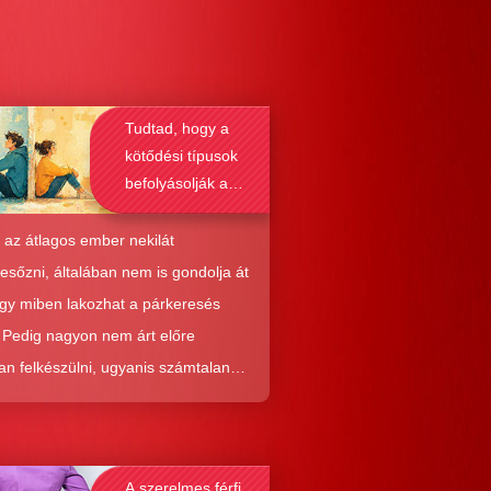
Tudtad, hogy a
kötődési típusok
befolyásolják a
társkeresést is?
 az átlagos ember nekilát
resőzni, általában nem is gondolja át
ogy miben lakozhat a párkeresés
. Pedig nagyon nem árt előre
an felkészülni, ugyanis számtalan
tól képes megmenteni téged is az,
él alaposabban megismered a
resés működését, a párkapcsolatok
A szerelmes férfi