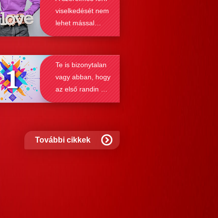
nek a receptjét, melyeket vizsgálva
viselkedését nem
nyosodik, hogy a kötődési típusok
lehet mással
solják a társkeresést.
összetéveszteni
Te is bizonytalan
vagy abban, hogy
az első randin mit
szabad és mit
nem?
További cikkek