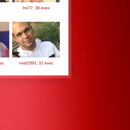
Imi77, 38 éves
es
nodi2993, 32 éves