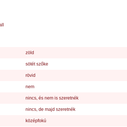
all
zöld
sötét szőke
rövid
nem
nincs, és nem is szeretnék
nincs, de majd szeretnék
középfokú