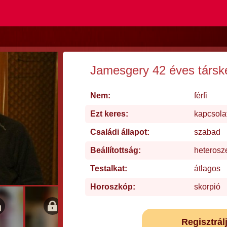
Jamesgery 42 éves társk
Nem:
férfi
Ezt keres:
kapcsola
Családi állapot:
szabad
Beállítottság:
heterosz
Testalkat:
átlagos
Horoszkóp:
skorpió
Regisztrál