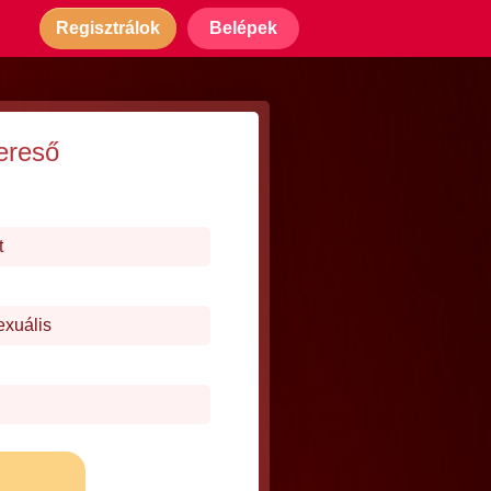
Regisztrálok
Belépek
ereső
t
exuális
j