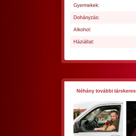
Gyermekek:
Dohányzás:
Alkohol:
Háziállat:
Néhány további társkereső