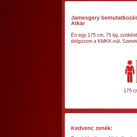
Jamesgery bemutatkozása,
Atkár
Én egy 175 cm, 75 kg, szökés
dolgozom a KMKK-nál. Szeretek
175 c
Kedvenc zenék: