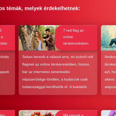
os témák, melyek érdekelhetnek:
ő
7 red flag az
 a
online
oldalak
társkeresésben
bak a
csolat
ította
Sokan keresik a választ arra, mi számít red
Amikor
hoz?
t
flagnek az online társkeresésben, hiszen,
társke
 appok
bár az internetes ismerkedés
azt, h
i
népszerűsége töretlen, a kudarcok csak
sikere
tudatossággal kerülhetők el. A buktatók
alapos
en,
ellenére ez a társkeresési forma joggal
kudarc
ólag
népszerű, hiszen az a kényelem és
ha min
kereket
hatékonyság, amit ad, nehezen
társke
dés
Mit várnak a