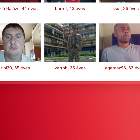
zló Balázs, 44 éves
barret, 43 éves
ficsur, 36 éves
tibi30, 35 éves
verrob, 35 éves
agarasz93, 33 év