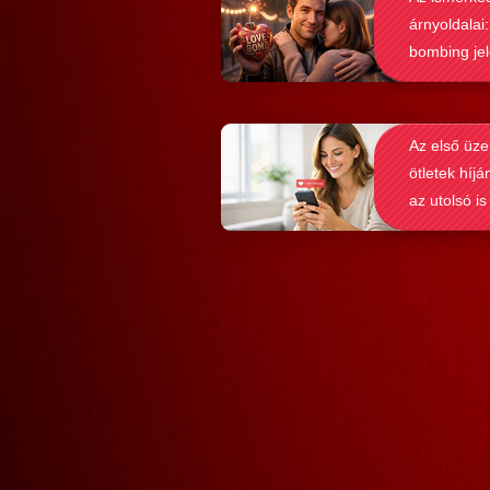
elérni a flörtölésben. A legfőbb kérd
árnyoldalai:
azonban az, hogy ezek az alkalmaz
bombing je
valóban hozzásegítenek-e minket e
felismerése
tartós párkapcsolathoz?
Az első üze
ötletek híjá
az utolsó is