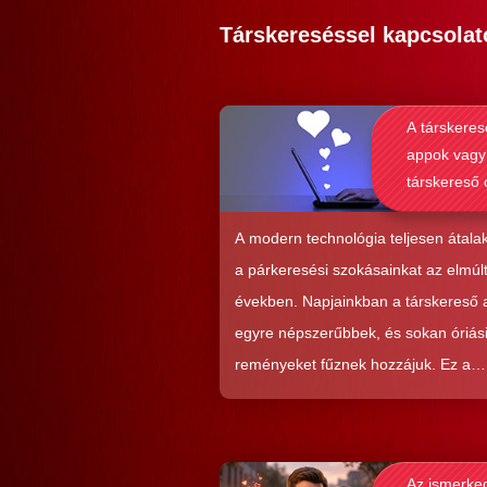
Társkereséssel kapcsolat
A társkeres
appok vagy
társkereső 
alkalmasab
komoly kap
A modern technológia teljesen átalak
kialakításá
a párkeresési szokásainkat az elmúl
években. Napjainkban a társkereső
egyre népszerűbbek, és sokan óriás
reményeket fűznek hozzájuk. Ez a
közkedveltség egyáltalán nem véletl
hiszen ezekkel a szoftverekkel látsz
nagyon könnyen és gyorsan lehet si
Az ismerke