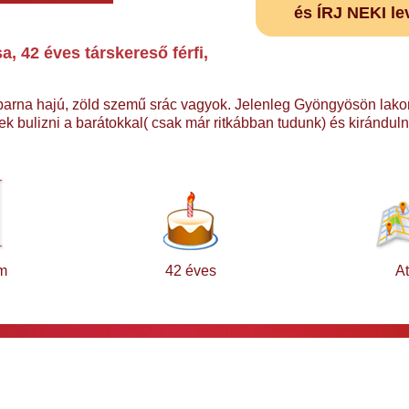
és ÍRJ NEKI le
 42 éves társkereső férfi,
barna hajú, zöld szemű srác vagyok. Jelenleg Gyöngyösön lako
 bulizni a barátokkal( csak már ritkábban tudunk) és kiránduln
m
42 éves
At