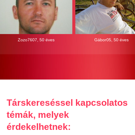
Zozo7607, 50 éves
Gábor05, 50 éves
Társkereséssel kapcsolatos
témák, melyek
érdekelhetnek: