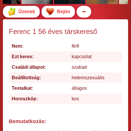
Üzenek
Bejön
Ferenc 1 56 éves társkereső
Nem:
férfi
Ezt keres:
kapcsolat
Családi állapot:
szabad
Beállítottság:
heteroszexuális
Testalkat:
átlagos
Horoszkóp:
kos
Bemutatkozás: