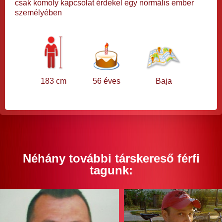
csak komoly kapcsolat érdekel egy normális ember
személyében
183 cm
56 éves
Baja
Néhány további társkereső férfi
tagunk: