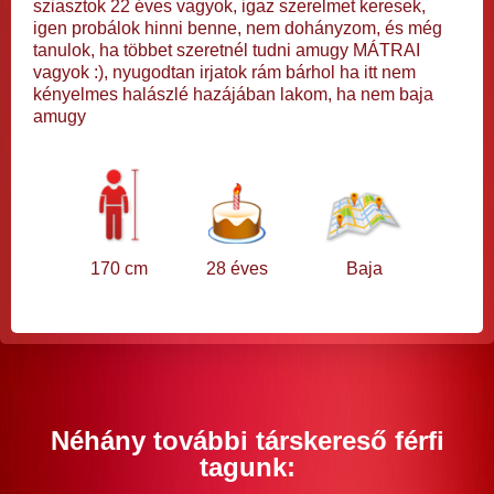
sziasztok 22 éves vagyok, igaz szerelmet keresek,
igen probálok hinni benne, nem dohányzom, és még
tanulok, ha többet szeretnél tudni amugy MÁTRAI
vagyok :), nyugodtan irjatok rám bárhol ha itt nem
kényelmes halászlé hazájában lakom, ha nem baja
amugy
170 cm
28 éves
Baja
Néhány további társkereső férfi
tagunk: