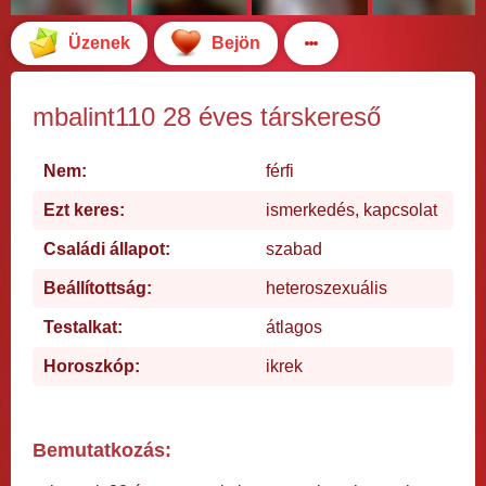
Üzenek
Bejön
mbalint110 28 éves társkereső
Nem:
férfi
Ezt keres:
ismerkedés, kapcsolat
Családi állapot:
szabad
Beállítottság:
heteroszexuális
Testalkat:
átlagos
Horoszkóp:
ikrek
Bemutatkozás: