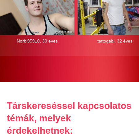
Norbi95910, 30 éves
tattogabi, 32 éves
Társkereséssel kapcsolatos
témák, melyek
érdekelhetnek: