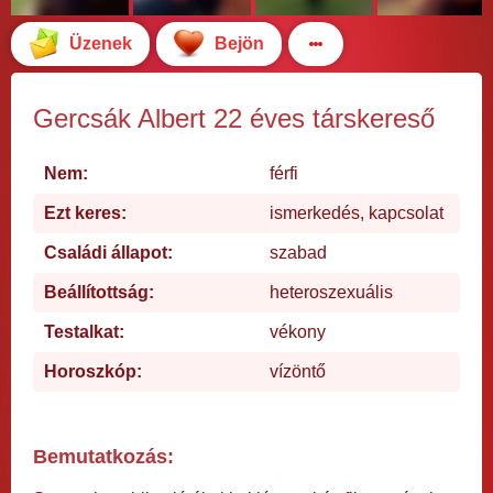
Üzenek
Bejön
Gercsák Albert 22 éves társkereső
Nem:
férfi
Ezt keres:
ismerkedés, kapcsolat
Családi állapot:
szabad
Beállítottság:
heteroszexuális
Testalkat:
vékony
Horoszkóp:
vízöntő
Bemutatkozás: