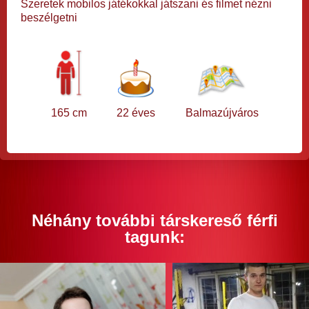
Szeretek mobilos játékokkal játszani és filmet nézni
beszélgetni
165 cm
22 éves
Balmazújváros
Néhány további társkereső férfi
tagunk: