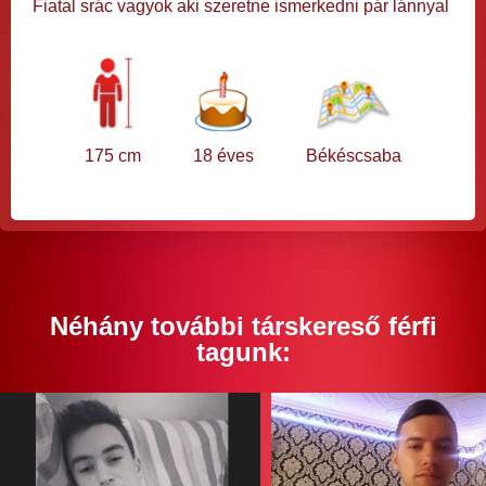
Fiatal srác vagyok aki szeretne ismerkedni pár lánnyal
175 cm
18 éves
Békéscsaba
Néhány további társkereső férfi
tagunk: