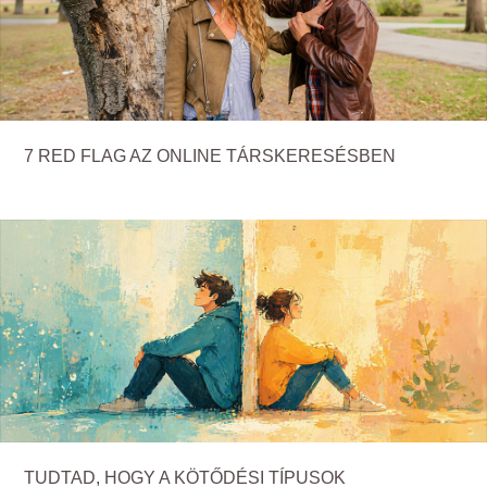
7 RED FLAG AZ ONLINE TÁRSKERESÉSBEN
TUDTAD, HOGY A KÖTŐDÉSI TÍPUSOK