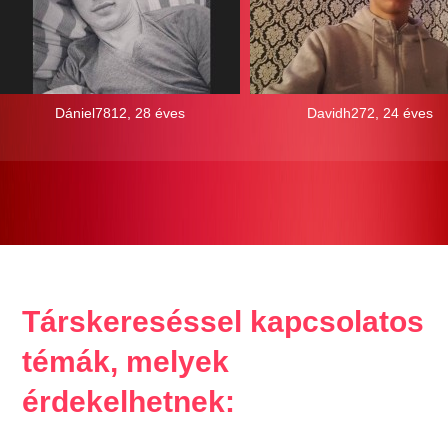
Dániel7812, 28 éves
Davidh272, 24 éves
Társkereséssel kapcsolatos
témák, melyek
érdekelhetnek: