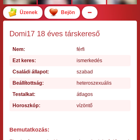
Üzenek
Bejön
Domi17 18 éves társkereső
Nem:
férfi
Ezt keres:
ismerkedés
Családi állapot:
szabad
Beállítottság:
heteroszexuális
Testalkat:
átlagos
Horoszkóp:
vízöntő
Bemutatkozás: