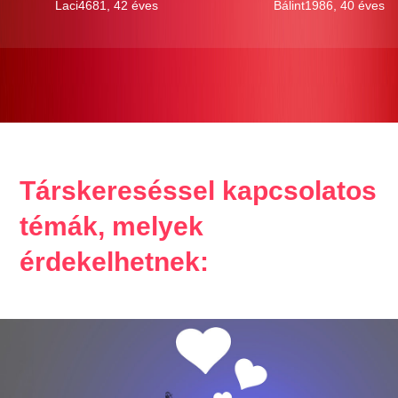
Laci4681, 42 éves
Bálint1986, 40 éves
Társkereséssel kapcsolatos
témák, melyek
érdekelhetnek: