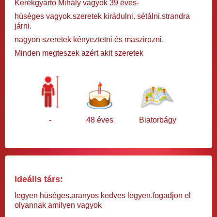
Kerékgyárto Mihály vagyok 39 éves-
hüséges vagyok.szeretek kirádulni. sétálni.strandra
járni.
nagyon szeretek kényeztetni és maszirozni.
Minden megteszek azért akit szeretek
-
48 éves
Biatorbágy
Ideális társ:
legyen hüséges.aranyos kedves legyen.fogadjon el
olyannak amilyen vagyok