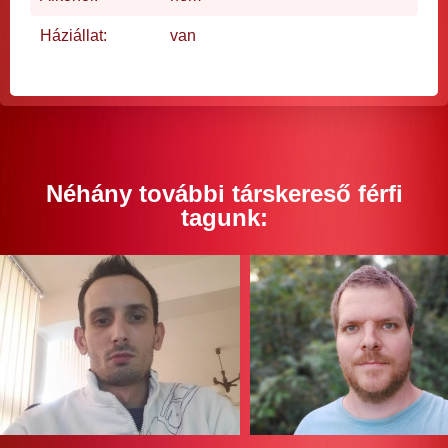
Háziállat:
van
Néhány további társkereső férfi
tagunk: