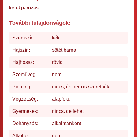
kerékpározás
További tulajdonságok:
Szemszín:
kék
Hajszín:
sötét barna
Hajhossz:
rövid
Szemüveg:
nem
Piercing:
nincs, és nem is szeretnék
Végzettség:
alapfokú
Gyermekek:
nincs, de lehet
Dohányzás:
alkalmanként
Alkohol:
nem