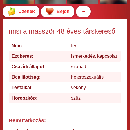
Üzenek
Bejön
misi a masször 48 éves társkereső
Nem:
férfi
Ezt keres:
ismerkedés, kapcsolat
Családi állapot:
szabad
Beállítottság:
heteroszexuális
Testalkat:
vékony
Horoszkóp:
szűz
Bemutatkozás: