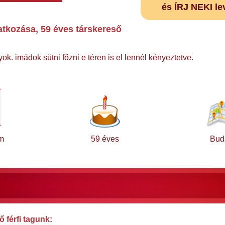
és ÍRJ NEKI le
tkozása, 59 éves társkereső
ok. imádok sütni főzni e téren is el lennél kényeztetve.
m
59 éves
Bud
 férfi tagunk: