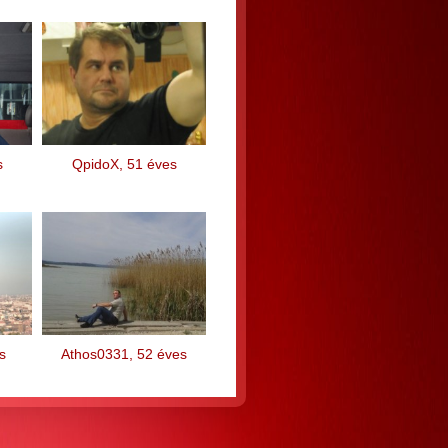
s
QpidoX, 51 éves
s
Athos0331, 52 éves