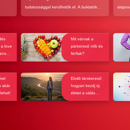
tudatossággal kerülhetők el. A buktatók
alapos
en,
ellenére ez a társkeresési forma joggal
kudarc
ólag
népszerű, hiszen az a kényelem és
ha min
kereket
hatékonyság, amit ad, nehezen
társke
dés
Mit várnak a
és
felülmúlható.
sikeré
 a love
párkereső nők és
ások
bebizo
lenség
férfiak?
gy
befolyá
net
Elvált társkereső:
n akár
hogyan kezdj új
 lehet!
életet a válás
után?