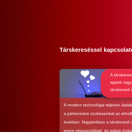
Társkereséssel kapcsolat
A társkeres
appok vagy
társkereső 
alkalmasab
komoly kap
A modern technológia teljesen átalak
kialakításá
a párkeresési szokásainkat az elmúl
években. Napjainkban a társkereső
egyre népszerűbbek, és sokan óriás