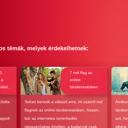
os témák, melyek érdekelhetnek:
ő
7 red flag az
 a
online
oldalak
társkeresésben
bak a
csolat
ította
Sokan keresik a választ arra, mi számít red
Amikor
hoz?
t
flagnek az online társkeresésben, hiszen,
társke
 appok
bár az internetes ismerkedés
azt, h
i
népszerűsége töretlen, a kudarcok csak
sikere