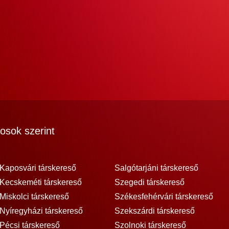
osok szerint
Kaposvári társkereső
Salgótarjáni társkereső
Kecskeméti társkereső
Szegedi társkereső
Miskolci társkereső
Székesfehérvári társkereső
Nyíregyházi társkereső
Szekszárdi társkereső
Pécsi társkereső
Szolnoki társkereső