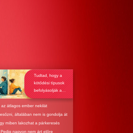
Tudtad, hogy a
kötődési típusok
befolyásolják a
társkeresést is?
 az átlagos ember nekilát
resőzni, általában nem is gondolja át
ogy miben lakozhat a párkeresés
. Pedig nagyon nem árt előre