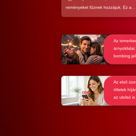
reményeket fűznek hozzájuk. Ez a
közkedveltség egyáltalán nem véletl
hiszen ezekkel a szoftverekkel látsz
nagyon könnyen és gyorsan lehet si
Az ismerke
elérni a flörtölésben. A legfőbb kérd
árnyoldalai:
azonban az, hogy ezek az alkalmaz
bombing je
valóban hozzásegítenek-e minket e
felismerése
tartós párkapcsolathoz?
Az első üze
ötletek híjá
az utolsó is