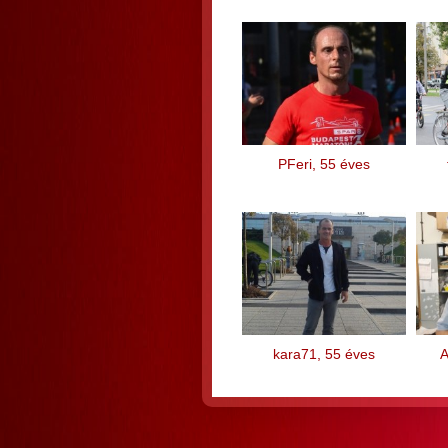
PFeri, 55 éves
kara71, 55 éves
A