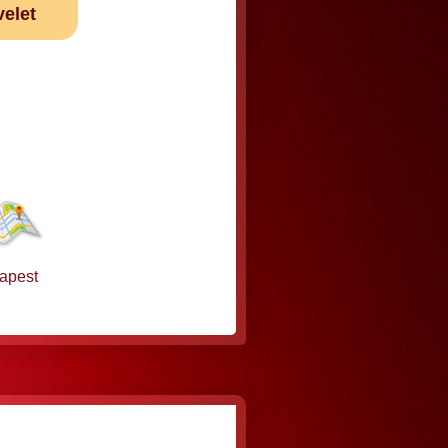
velet
apest