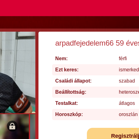
arpadfejedelem66 59 éve
Nem:
férfi
Ezt keres:
ismerked
Családi állapot:
szabad
Beállítottság:
heterosz
Testalkat:
átlagos
Horoszkóp:
oroszlán
Regisztrál