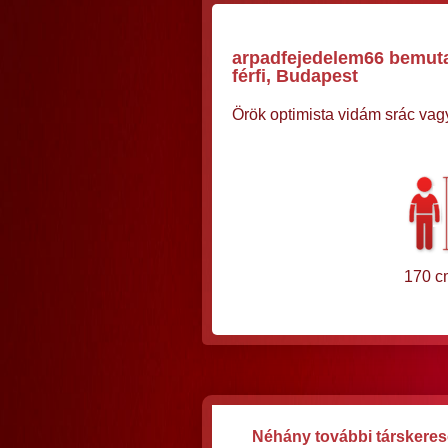
arpadfejedelem66 bemuta
férfi, Budapest
Örök optimista vidám srác vagy
170 c
Néhány további társkereső