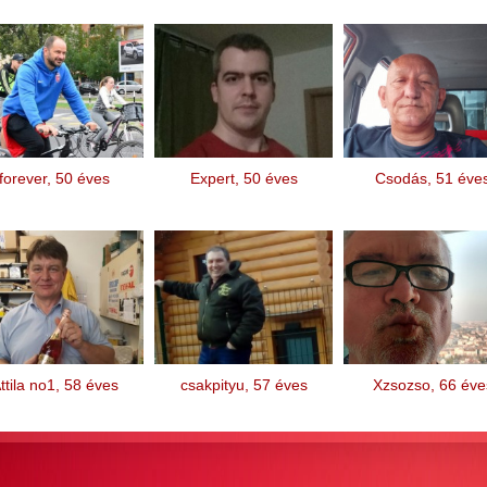
forever, 50 éves
Expert, 50 éves
Csodás, 51 éve
ttila no1, 58 éves
csakpityu, 57 éves
Xzsozso, 66 éve