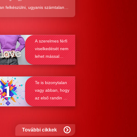
an felkészülni, ugyanis számtalan
tól képes megmenteni téged is az,
él alaposabban megismered a
resés működését, a párkapcsolatok
A szerelmes férfi
nek a receptjét, melyeket vizsgálva
viselkedését nem
nyosodik, hogy a kötődési típusok
lehet mással
solják a társkeresést.
összetéveszteni
Te is bizonytalan
vagy abban, hogy
az első randin mit
szabad és mit
nem?
További cikkek