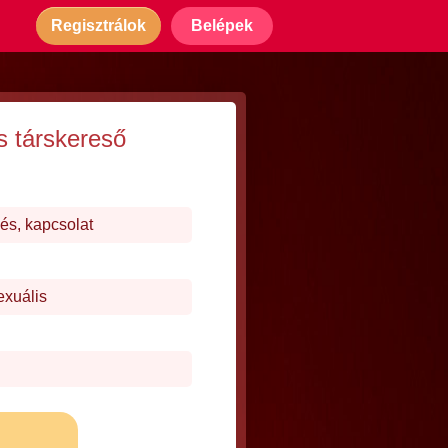
Regisztrálok
Belépek
s társkereső
és, kapcsolat
exuális
j