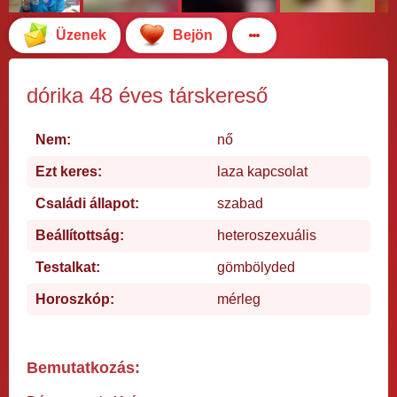
Üzenek
Bejön
dórika 48 éves társkereső
Nem:
nő
Ezt keres:
laza kapcsolat
Családi állapot:
szabad
Beállítottság:
heteroszexuális
Testalkat:
gömbölyded
Horoszkóp:
mérleg
Bemutatkozás: