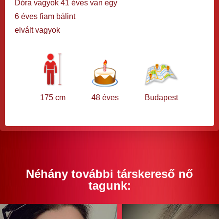
Dóra vagyok 41 éves van egy
6 éves fiam bálint
elvált vagyok
175 cm
48 éves
Budapest
Néhány további társkereső nő
tagunk: