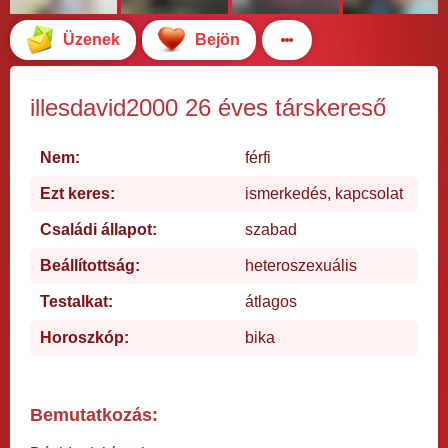
Üzenek
Bejön
illesdavid2000 26 éves társkereső
Nem:
férfi
Ezt keres:
ismerkedés, kapcsolat
Családi állapot:
szabad
Beállítottság:
heteroszexuális
Testalkat:
átlagos
Horoszkóp:
bika
Bemutatkozás: