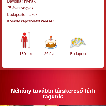
Dávidnak hívnak.
25 éves vagyok.
Budapesten lakok.
Komoly kapcsolatot keresek.
180 cm
26 éves
Budapest
Néhány további társkereső férfi
tagunk: