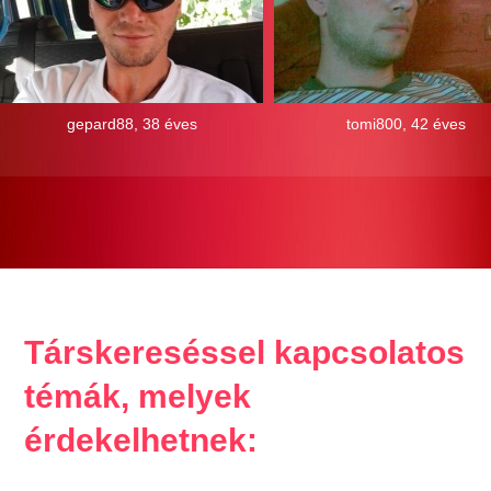
gepard88, 38 éves
tomi800, 42 éves
Társkereséssel kapcsolatos
témák, melyek
érdekelhetnek: