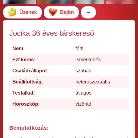
Üzenek
Bejön
Jocika 36 éves társkereső
Nem:
férfi
Ezt keres:
ismerkedés
Családi állapot:
szabad
Beállítottság:
heteroszexuális
Testalkat:
átlagos
Horoszkóp:
vízöntő
Bemutatkozás: