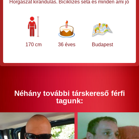
Horgászat kirándulás. Biciklizés séta és minden ami jó
170 cm
36 éves
Budapest
Néhány további társkereső férfi
tagunk: