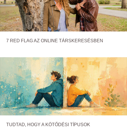
7 RED FLAG AZ ONLINE TÁRSKERESÉSBEN
TUDTAD, HOGY A KÖTŐDÉSI TÍPUSOK