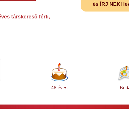
és ÍRJ NEKI le
ves társkereső férfi,
48 éves
Bud