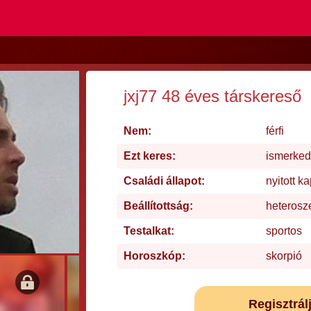
jxj77 48 éves társkereső
Nem:
férfi
Ezt keres:
ismerke
Családi állapot:
nyitott k
Beállítottság:
heterosz
Testalkat:
sportos
Horoszkóp:
skorpió
Regisztrál