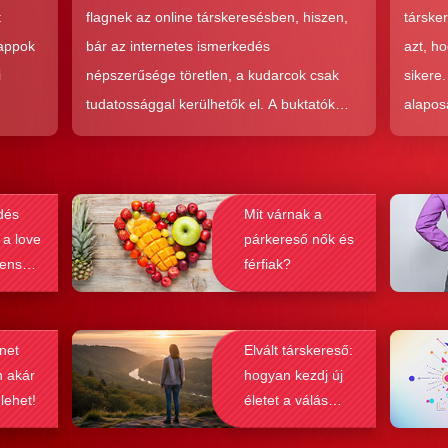
hoz?
t
flagnek az online társkeresésben, hiszen,
társke
 appok
bár az internetes ismerkedés
azt, h
i
népszerűsége töretlen, a kudarcok csak
sikere
tudatossággal kerülhetők el. A buktatók
alapos
en,
ellenére ez a társkeresési forma joggal
kudarc
ólag
népszerű, hiszen az a kényelem és
ha min
kereket
hatékonyság, amit ad, nehezen
társke
dés
Mit várnak a
és
felülmúlható.
sikeré
 a love
párkereső nők és
ások
bebizo
lenség
férfiak?
gy
befolyá
net
Elvált társkereső:
n akár
hogyan kezdj új
 lehet!
életet a válás
után?