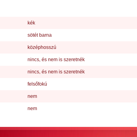
kék
sötét barna
középhosszú
nincs, és nem is szeretnék
nincs, és nem is szeretnék
felsőfokú
nem
nem