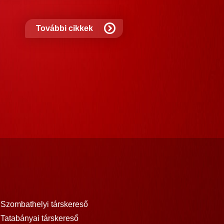
nem?
További cikkek
Szombathelyi társkereső
Tatabányai társkereső