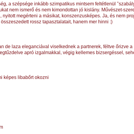
ég, a szépsége inkább szimpatikus mintsem feltétlenül "szabál
ukat nem ismerő és nem kimondottan jó kislány. Művészet-szer
n, nyitott megérteni a másikat, konszenzusképes. Ja, és nem proje
 összeszedett rossz tapasztalatait, hanem mer hinni :)
an de laza eleganciával viselkednek a partnerek, féltve őrizve 
megtűzdelve apró izgalmakkal, végig kellemes bizsergéssel, seh
 képes libabőrt okozni
em