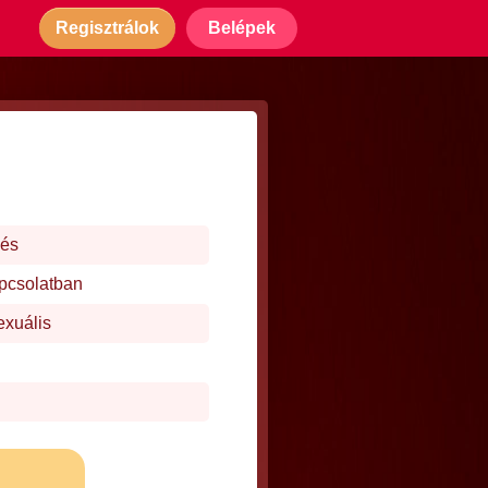
Regisztrálok
Belépek
dés
apcsolatban
exuális
j