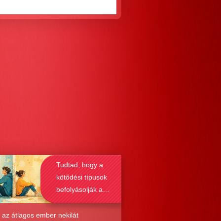
Tudtad, hogy a
kötődési típusok
befolyásolják a
társkeresést is?
 az átlagos ember nekilát