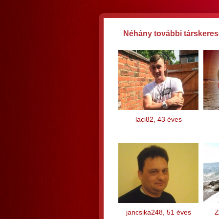
Néhány további társkereső
laci82, 43 éves
jancsika248, 51 éves
Z