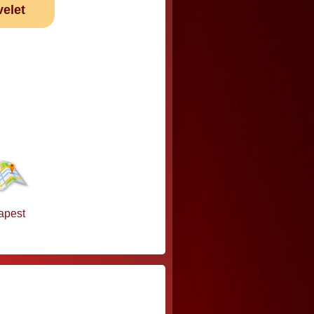
velet
apest