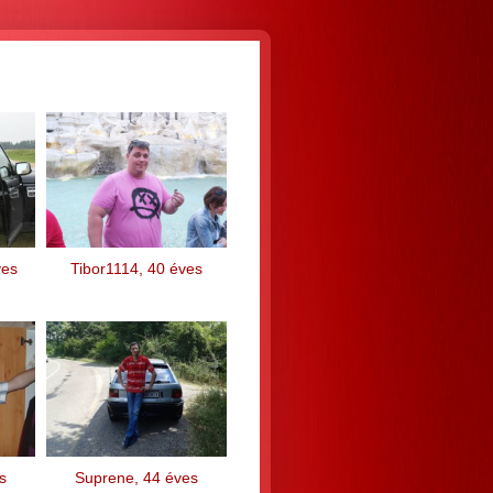
ves
Tibor1114, 40 éves
s
Suprene, 44 éves