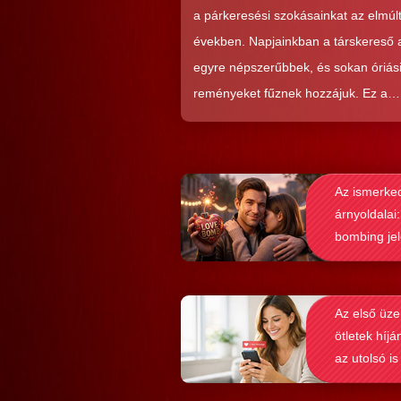
kialakításá
a párkeresési szokásainkat az elmúl
években. Napjainkban a társkereső
egyre népszerűbbek, és sokan óriás
reményeket fűznek hozzájuk. Ez a
közkedveltség egyáltalán nem véletl
hiszen ezekkel a szoftverekkel látsz
nagyon könnyen és gyorsan lehet si
Az ismerke
elérni a flörtölésben. A legfőbb kérd
árnyoldalai:
azonban az, hogy ezek az alkalmaz
bombing je
valóban hozzásegítenek-e minket e
felismerése
tartós párkapcsolathoz?
Az első üze
ötletek híjá
az utolsó is