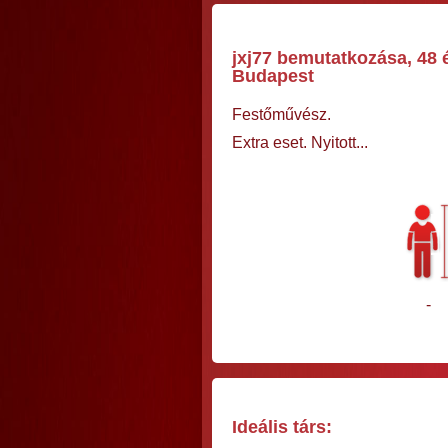
jxj77 bemutatkozása, 48 é
Budapest
Festőművész.
Extra eset. Nyitott...
-
Ideális társ: