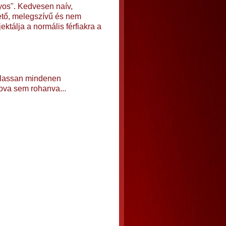
yos". Kedvesen naív,
ető, melegszívű és nem
ktálja a normális férfiakra a
a lassan mindenen
ova sem rohanva...