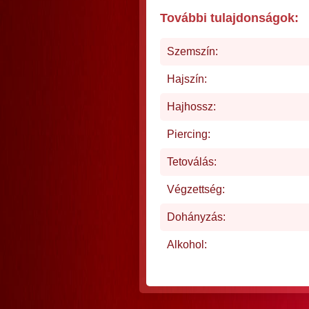
További tulajdonságok:
Szemszín:
Hajszín:
Hajhossz:
Piercing:
Tetoválás:
Végzettség:
Dohányzás:
Alkohol: