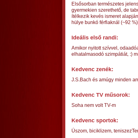
Elsősorban természetes jelens
gyermekien szerethető, de tab
ítélkezik kevés ismeret alapjá
hülye bunkó férfiaknál (~92 %)
Ideális első randi:
Amikor nyitott szívvel, odaadó
elhatalmasodó szimpátiát, :) 
Kedvenc zenék:
J.S.Bach és amúgy minden ami
Kedvenc TV műsorok:
Soha nem volt TV-m
Kedvenc sportok:
Úszom, biciklizem, teniszezT