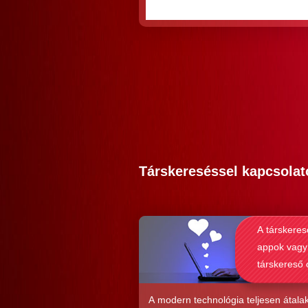
Társkereséssel kapcsolat
A társkeres
appok vagy
társkereső 
alkalmasab
komoly kap
A modern technológia teljesen átalak