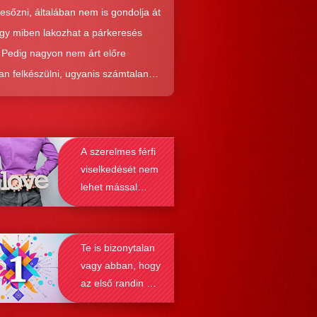
resőzni, általában nem is gondolja át
ogy miben lakozhat a párkeresés
. Pedig nagyon nem árt előre
an felkészülni, ugyanis számtalan
tól képes megmenteni téged is az,
él alaposabban megismered a
resés működését, a párkapcsolatok
A szerelmes férfi
nek a receptjét, melyeket vizsgálva
viselkedését nem
nyosodik, hogy a kötődési típusok
lehet mással
solják a társkeresést.
összetéveszteni
Te is bizonytalan
vagy abban, hogy
az első randin mit
szabad és mit