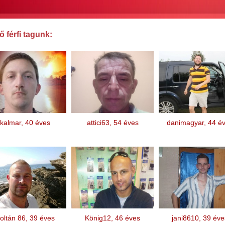
 férfi tagunk:
kalmar, 40 éves
attici63, 54 éves
danimagyar, 44 é
oltán 86, 39 éves
König12, 46 éves
jani8610, 39 éve