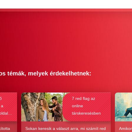
os témák, melyek érdekelhetnek:
ő
7 red flag az
 a
online
oldalak
társkeresésben
bak a
csolat
ította
Sokan keresik a választ arra, mi számít red
Amikor