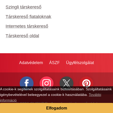
Szingli társkereső
Társkereső fiataloknak
Internetes társkereső
Társkereső oldal
Adatvédelem
ÁSZF
Ügyfélszolgálat
A cookie-k segítenek szolgáltatásaink biztosításában. Szolgáltatásaink
igénybevételével beleegyezel a cookie-k használatába.
További
információ
© 2026 CUPYDO - A modern társkereső oldal
Elfogadom