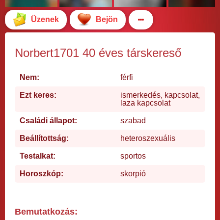
Üzenek
Bejön
Norbert1701 40 éves társkereső
Nem:
férfi
Ezt keres:
ismerkedés, kapcsolat,
laza kapcsolat
Családi állapot:
szabad
Beállítottság:
heteroszexuális
Testalkat:
sportos
Horoszkóp:
skorpió
Bemutatkozás: