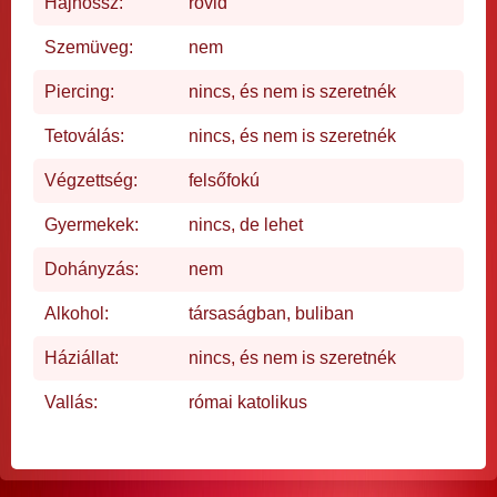
Hajhossz:
rövid
Szemüveg:
nem
Piercing:
nincs, és nem is szeretnék
Tetoválás:
nincs, és nem is szeretnék
Végzettség:
felsőfokú
Gyermekek:
nincs, de lehet
Dohányzás:
nem
Alkohol:
társaságban, buliban
Háziállat:
nincs, és nem is szeretnék
Vallás:
római katolikus