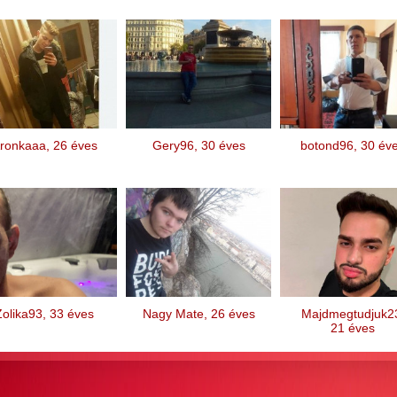
ronkaaa, 26 éves
Gery96, 30 éves
botond96, 30 év
Zolika93, 33 éves
Nagy Mate, 26 éves
Majdmegtudjuk2
21 éves