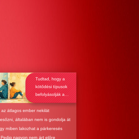
Tudtad, hogy a
kötődési típusok
befolyásolják a
társkeresést is?
 az átlagos ember nekilát
resőzni, általában nem is gondolja át
ogy miben lakozhat a párkeresés
. Pedig nagyon nem árt előre