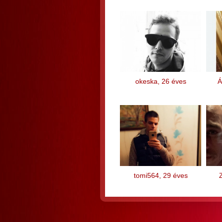
okeska, 26 éves
Á
tomi564, 29 éves