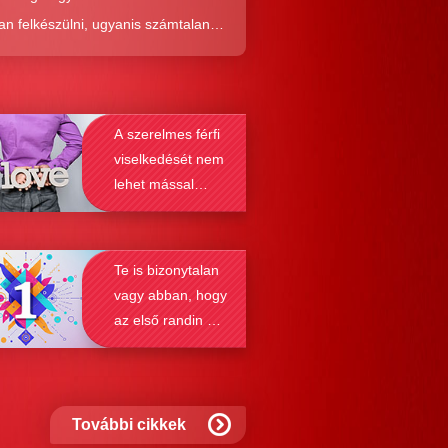
an felkészülni, ugyanis számtalan
tól képes megmenteni téged is az,
él alaposabban megismered a
resés működését, a párkapcsolatok
A szerelmes férfi
nek a receptjét, melyeket vizsgálva
viselkedését nem
nyosodik, hogy a kötődési típusok
lehet mással
solják a társkeresést.
összetéveszteni
Te is bizonytalan
vagy abban, hogy
az első randin mit
szabad és mit
nem?
További cikkek