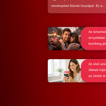
reményeket fűznek hozzájuk. Ez a
közkedveltség egyáltalán nem véletl
hiszen ezekkel a szoftverekkel látsz
nagyon könnyen és gyorsan lehet si
Az ismerke
elérni a flörtölésben. A legfőbb kérd
árnyoldalai:
azonban az, hogy ezek az alkalmaz
bombing je
valóban hozzásegítenek-e minket e
felismerése
tartós párkapcsolathoz?
Az első üze
ötletek híjá
az utolsó is