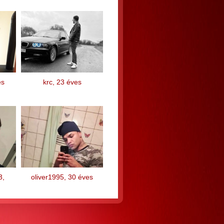
es
krc, 23 éves
3,
oliver1995, 30 éves