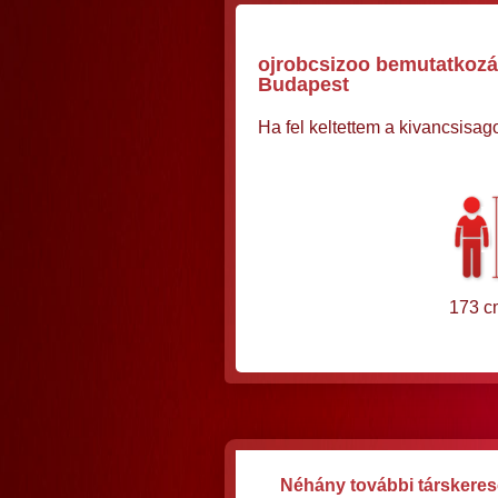
ojrobcsizoo bemutatkozás
Budapest
Ha fel keltettem a kivancsisag
173 c
Néhány további társkereső