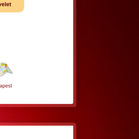
velet
apest