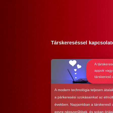
Társkereséssel kapcsolat
A társkeres
appok vagy
társkereső 
alkalmasab
komoly kap
A modern technológia teljesen átalak
kialakításá
a párkeresési szokásainkat az elmúl
években. Napjainkban a társkereső
egyre népszerűbbek, és sokan óriás