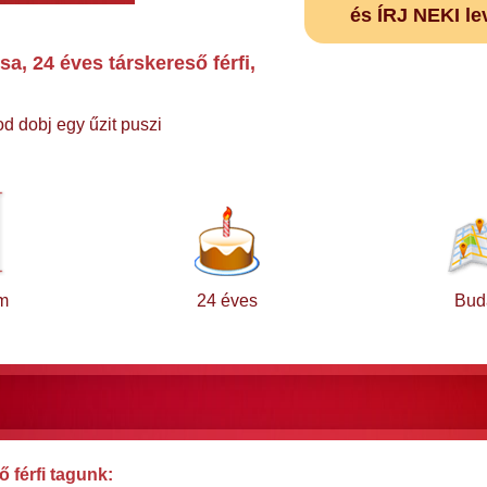
és ÍRJ NEKI le
a, 24 éves társkereső férfi,
od dobj egy űzit puszi
m
24 éves
Bud
 férfi tagunk: