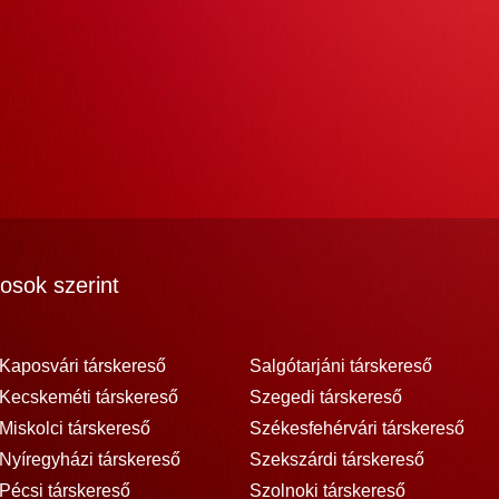
osok szerint
Kaposvári társkereső
Salgótarjáni társkereső
Kecskeméti társkereső
Szegedi társkereső
Miskolci társkereső
Székesfehérvári társkereső
Nyíregyházi társkereső
Szekszárdi társkereső
Pécsi társkereső
Szolnoki társkereső