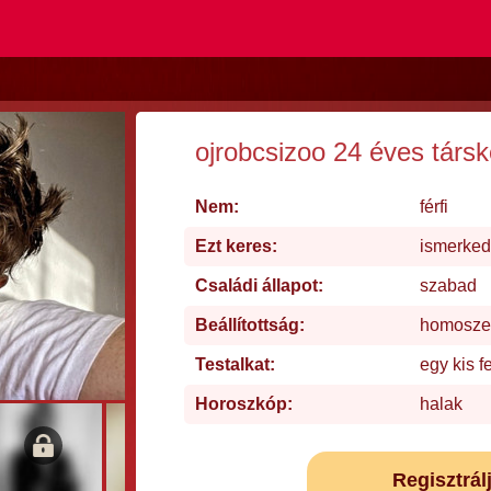
ojrobcsizoo 24 éves társ
Nem:
férfi
Ezt keres:
ismerked
Családi állapot:
szabad
Beállítottság:
homosze
Testalkat:
egy kis f
Horoszkóp:
halak
Regisztrál