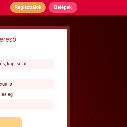
Regisztrálok
Belépek
kereső
és, kapcsolat
xuális
elesleg
j