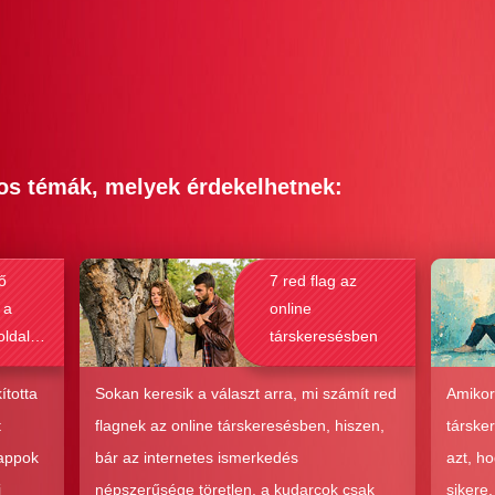
os témák, melyek érdekelhetnek:
ő
7 red flag az
 a
online
oldalak
társkeresésben
bak a
csolat
ította
Sokan keresik a választ arra, mi számít red
Amikor
hoz?
t
flagnek az online társkeresésben, hiszen,
társke
 appok
bár az internetes ismerkedés
azt, h
i
népszerűsége töretlen, a kudarcok csak
sikere