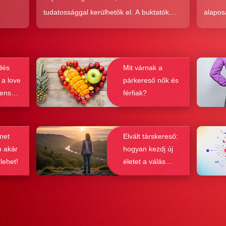
tudatossággal kerülhetők el. A buktatók
alapos
en,
ellenére ez a társkeresési forma joggal
kudarc
ólag
népszerű, hiszen az a kényelem és
ha min
kereket
hatékonyság, amit ad, nehezen
társke
dés
Mit várnak a
és
felülmúlható.
sikeré
 a love
párkereső nők és
ások
bebizo
lenség
férfiak?
gy
befolyá
net
Elvált társkereső:
n akár
hogyan kezdj új
 lehet!
életet a válás
után?