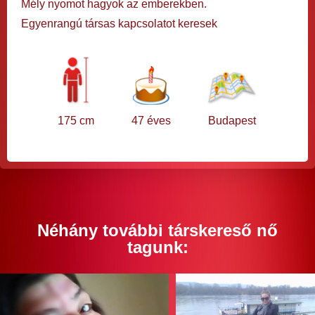
Mély nyomot hagyok az emberekben.
Egyenrangú társas kapcsolatot keresek
175 cm
47 éves
Budapest
Néhány további társkereső nő
tagunk: