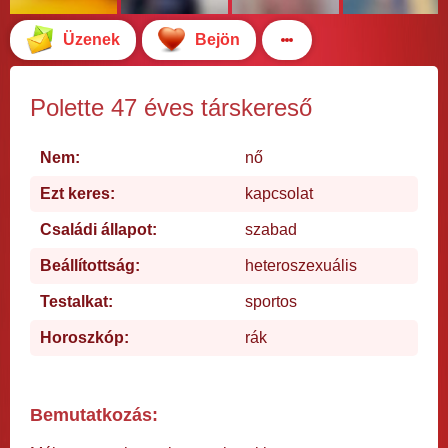
Üzenek
Bejön
Polette 47 éves társkereső
Nem:
nő
Ezt keres:
kapcsolat
Családi állapot:
szabad
Beállítottság:
heteroszexuális
Testalkat:
sportos
Horoszkóp:
rák
Bemutatkozás: