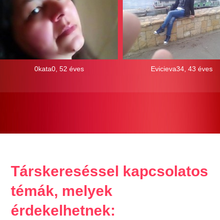
0kata0, 52 éves
Evicieva34, 43 éves
Társkereséssel kapcsolatos
témák, melyek
érdekelhetnek: