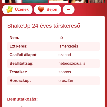
Üzenek
Bejön
ShakeUp 24 éves társkereső
Nem:
nő
Ezt keres:
ismerkedés
Családi állapot:
szabad
Beállítottság:
heteroszexuális
Testalkat:
sportos
Horoszkóp:
oroszlán
Bemutatkozás: