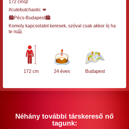
172 cm😜
#cutebutchaotic 💋
🏙️Pécs-Budapest🏙️
Komoly kapcsolatot keresek, szóval csak akkor írj ha
te is🤗
172 cm
24 éves
Budapest
Néhány további társkereső nő
tagunk: