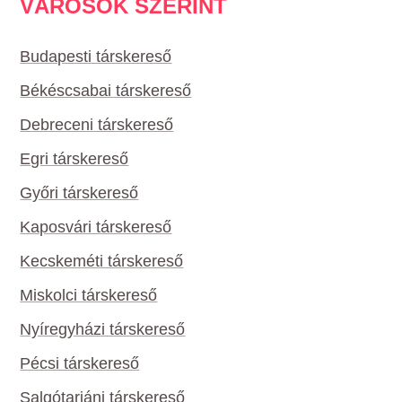
VÁROSOK SZERINT
Budapesti társkereső
Békéscsabai társkereső
Debreceni társkereső
Egri társkereső
Győri társkereső
Kaposvári társkereső
Kecskeméti társkereső
Miskolci társkereső
Nyíregyházi társkereső
Pécsi társkereső
Salgótarjáni társkereső