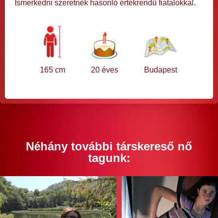
Ismerkedni szeretnék hasonló értékrendű fiatalokkal.
165 cm
20 éves
Budapest
Néhány további társkereső nő
tagunk: