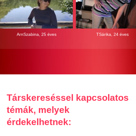
ArnSzabina, 25 éves
TSárika, 24 éves
Társkereséssel kapcsolatos
témák, melyek
érdekelhetnek: