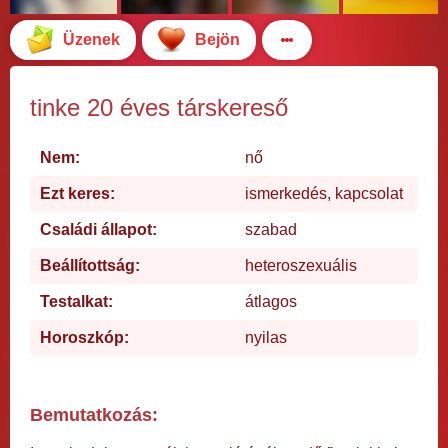
Üzenek
Bejön
tinke 20 éves társkereső
Nem:
nő
Ezt keres:
ismerkedés, kapcsolat
Családi állapot:
szabad
Beállítottság:
heteroszexuális
Testalkat:
átlagos
Horoszkóp:
nyilas
Bemutatkozás: