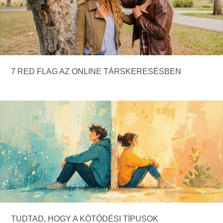
7 RED FLAG AZ ONLINE TÁRSKERESÉSBEN
TUDTAD, HOGY A KÖTŐDÉSI TÍPUSOK