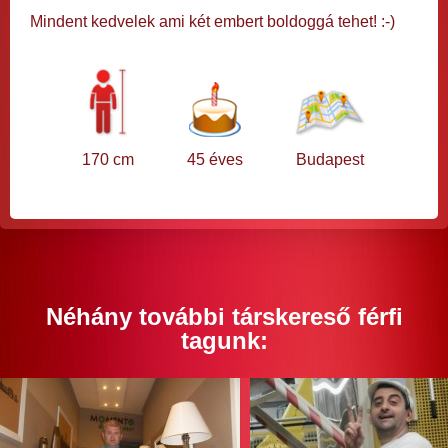
Mindent kedvelek ami két embert boldoggá tehet! :-)
170 cm
45 éves
Budapest
Néhány további társkereső férfi
tagunk: