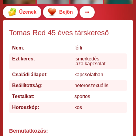
Üzenek
Bejön
Tomas Red 45 éves társkereső
Nem:
férfi
Ezt keres:
ismerkedés,
laza kapcsolat
Családi állapot:
kapcsolatban
Beállítottság:
heteroszexuális
Testalkat:
sportos
Horoszkóp:
kos
Bemutatkozás: