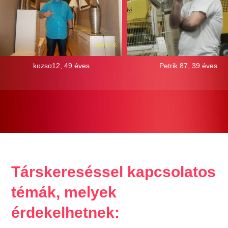
kozso12, 49 éves
Petrik 87, 39 éves
Társkereséssel kapcsolatos
témák, melyek
érdekelhetnek: