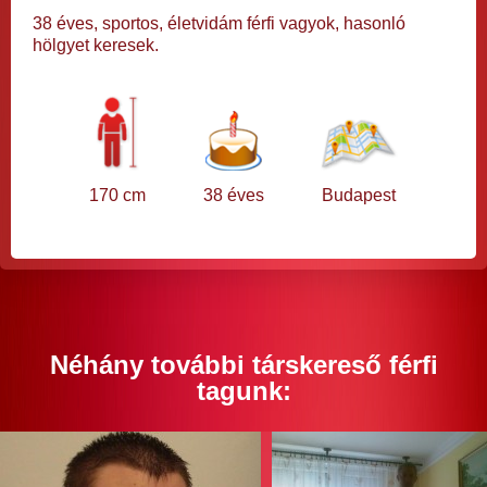
38 éves, sportos, életvidám férfi vagyok, hasonló
hölgyet keresek.
170 cm
38 éves
Budapest
Néhány további társkereső férfi
tagunk: