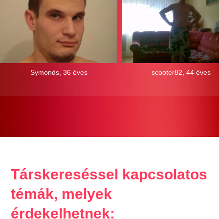
Symonds, 36 éves
scooter82, 44 éves
Társkereséssel kapcsolatos
témák, melyek
érdekelhetnek: