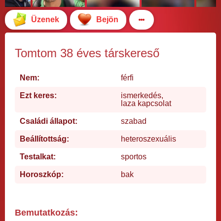
Üzenek
Bejön
Tomtom 38 éves társkereső
Nem:
férfi
Ezt keres:
ismerkedés,
laza kapcsolat
Családi állapot:
szabad
Beállítottság:
heteroszexuális
Testalkat:
sportos
Horoszkóp:
bak
Bemutatkozás: