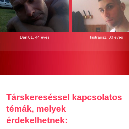
Dani81, 44 éves
kistrausz, 33 éves
Társkereséssel kapcsolatos
témák, melyek
érdekelhetnek: