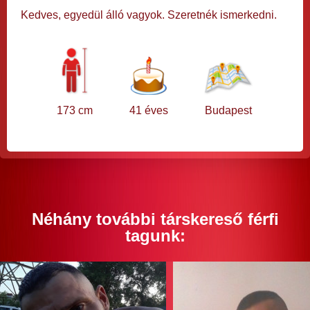
Kedves, egyedül álló vagyok. Szeretnék ismerkedni.
173 cm
41 éves
Budapest
Néhány további társkereső férfi
tagunk: