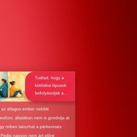
Tudtad, hogy a
kötődési típusok
befolyásolják a
társkeresést is?
 az átlagos ember nekilát
resőzni, általában nem is gondolja át
ogy miben lakozhat a párkeresés
. Pedig nagyon nem árt előre