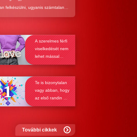
an felkészülni, ugyanis számtalan
tól képes megmenteni téged is az,
él alaposabban megismered a
resés működését, a párkapcsolatok
A szerelmes férfi
nek a receptjét, melyeket vizsgálva
viselkedését nem
nyosodik, hogy a kötődési típusok
lehet mással
solják a társkeresést.
összetéveszteni
Te is bizonytalan
vagy abban, hogy
az első randin mit
szabad és mit
nem?
További cikkek