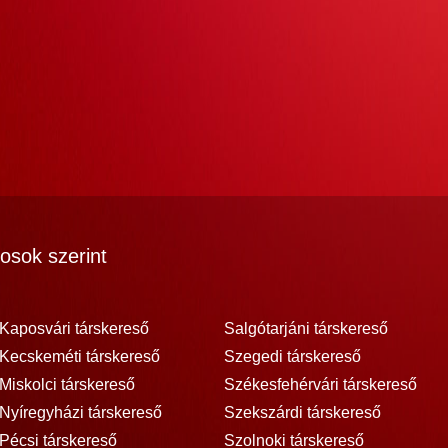
osok szerint
Kaposvári társkereső
Salgótarjáni társkereső
Kecskeméti társkereső
Szegedi társkereső
Miskolci társkereső
Székesfehérvári társkereső
Nyíregyházi társkereső
Szekszárdi társkereső
Pécsi társkereső
Szolnoki társkereső