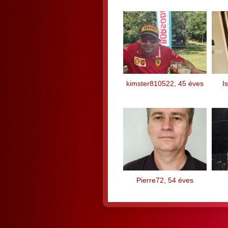
kimster810522, 45 éves
I
Pierre72, 54 éves