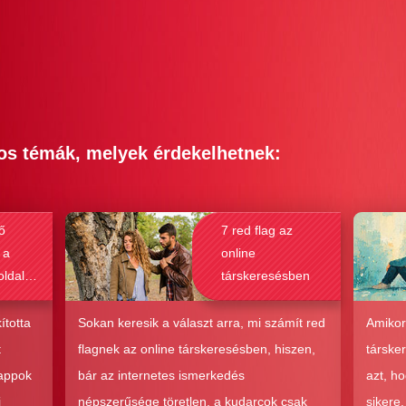
os témák, melyek érdekelhetnek:
ő
7 red flag az
 a
online
oldalak
társkeresésben
bak a
csolat
ította
Sokan keresik a választ arra, mi számít red
Amikor
hoz?
t
flagnek az online társkeresésben, hiszen,
társke
 appok
bár az internetes ismerkedés
azt, h
i
népszerűsége töretlen, a kudarcok csak
sikere