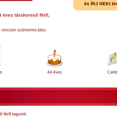
és ÍRJ NEKI le
éves társkereső férfi,
te nincsen számomra tabu
m
44 éves
Cell
 férfi tagunk: