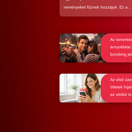
reményeket fűznek hozzájuk. Ez a
közkedveltség egyáltalán nem véletl
hiszen ezekkel a szoftverekkel látsz
nagyon könnyen és gyorsan lehet si
Az ismerke
elérni a flörtölésben. A legfőbb kérd
árnyoldalai:
azonban az, hogy ezek az alkalmaz
bombing je
valóban hozzásegítenek-e minket e
felismerése
tartós párkapcsolathoz?
Az első üze
ötletek híjá
az utolsó is