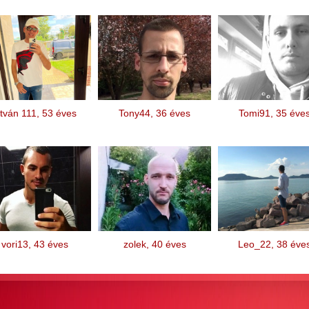
stván 111, 53 éves
Tony44, 36 éves
Tomi91, 35 éve
vori13, 43 éves
zolek, 40 éves
Leo_22, 38 éve