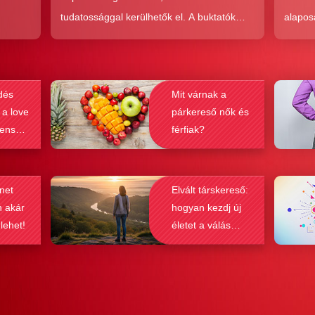
tudatossággal kerülhetők el. A buktatók
alapos
en,
ellenére ez a társkeresési forma joggal
kudarc
ólag
népszerű, hiszen az a kényelem és
ha min
kereket
hatékonyság, amit ad, nehezen
társke
dés
Mit várnak a
és
felülmúlható.
sikeré
 a love
párkereső nők és
ások
bebizo
lenség
férfiak?
gy
befolyá
net
Elvált társkereső:
n akár
hogyan kezdj új
 lehet!
életet a válás
után?