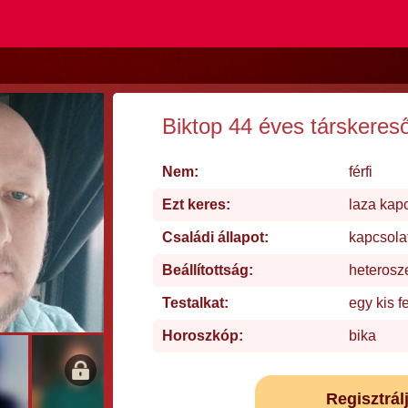
Biktop 44 éves társkeres
Nem:
férfi
Ezt keres:
laza kap
Családi állapot:
kapcsola
Beállítottság:
heterosz
Testalkat:
egy kis f
Horoszkóp:
bika
Regisztrál