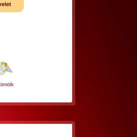
velet
dömölk