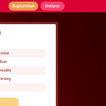
Regisztrálok
Belépek
ő
csolat
tban
exuális
elesleg
j