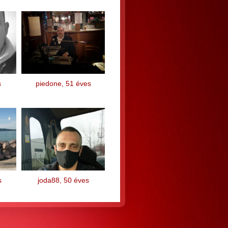
s
piedone, 51 éves
s
joda88, 50 éves