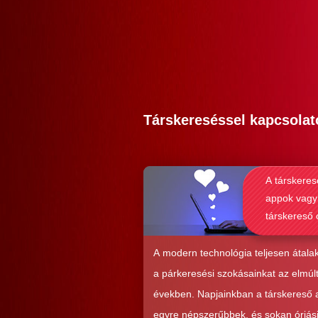
Társkereséssel kapcsolat
A társkeres
appok vagy
társkereső 
alkalmasab
komoly kap
A modern technológia teljesen átalak
kialakításá
a párkeresési szokásainkat az elmúl
években. Napjainkban a társkereső
egyre népszerűbbek, és sokan óriás