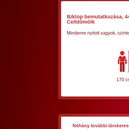
Biktop bemutatkozása, 44 
Celldömölk
Mindenre nyitott vagyok, szin
170 c
Néhány további társkereső