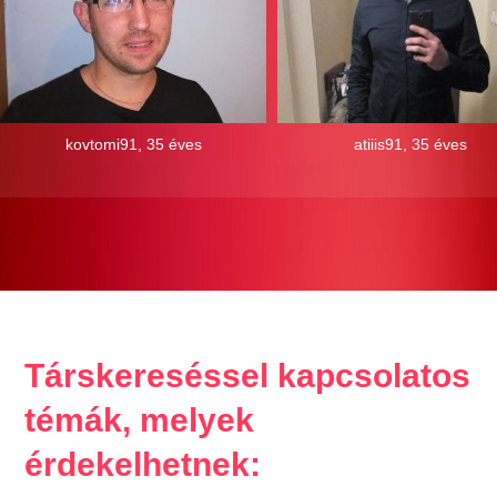
kovtomi91, 35 éves
atiiis91, 35 éves
Társkereséssel kapcsolatos
témák, melyek
érdekelhetnek: