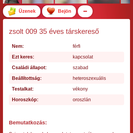
Üzenek
Bejön
zsolt 009 35 éves társkereső
Nem:
férfi
Ezt keres:
kapcsolat
Családi állapot:
szabad
Beállítottság:
heteroszexuális
Testalkat:
vékony
Horoszkóp:
oroszlán
Bemutatkozás: