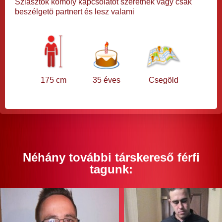
Sziasztok komoly kapcsolatot szeretnék vagy csak
beszélgetö partnert és lesz valami
175 cm
35 éves
Csegöld
Néhány további társkereső férfi
tagunk: