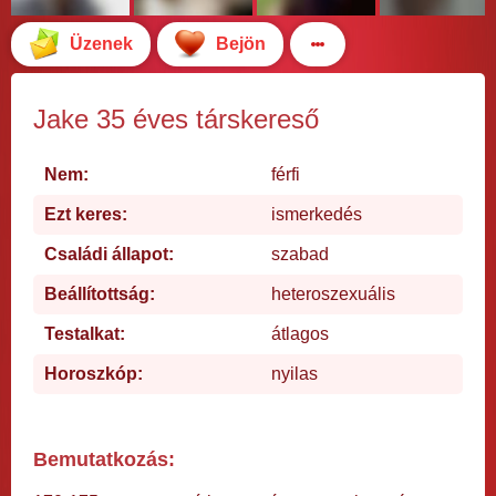
Üzenek
Bejön
Jake 35 éves társkereső
Nem:
férfi
Ezt keres:
ismerkedés
Családi állapot:
szabad
Beállítottság:
heteroszexuális
Testalkat:
átlagos
Horoszkóp:
nyilas
Bemutatkozás: