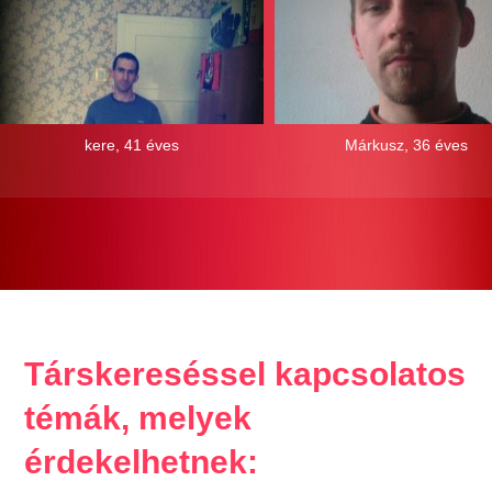
kere, 41 éves
Márkusz, 36 éves
Társkereséssel kapcsolatos
témák, melyek
érdekelhetnek: