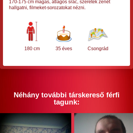
170-175 cm magas, átlagos srác, szeretek zenét
hallgatni, filmeket-sorozatokat nézni.
180 cm
35 éves
Csongrád
Néhány további társkereső férfi
tagunk: