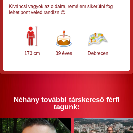
Kíváncsi vagyok az oldalra, remélem sikerülni fog
lehet pont veled randizni😊
173 cm
39 éves
Debrecen
Néhány további társkereső férfi
tagunk: