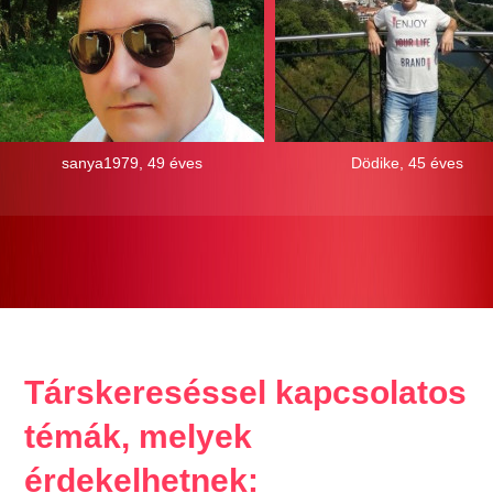
sanya1979, 49 éves
Dödike, 45 éves
Társkereséssel kapcsolatos
témák, melyek
érdekelhetnek: