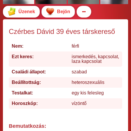
Üzenek
Bejön
Czérbes Dávid 39 éves társkereső
Nem:
férfi
Ezt keres:
ismerkedés, kapcsolat,
laza kapcsolat
Családi állapot:
szabad
Beállítottság:
heteroszexuális
Testalkat:
egy kis felesleg
Horoszkóp:
vízöntő
Bemutatkozás: