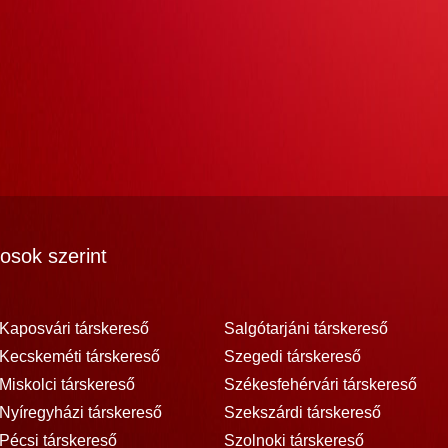
osok szerint
Kaposvári társkereső
Salgótarjáni társkereső
Kecskeméti társkereső
Szegedi társkereső
Miskolci társkereső
Székesfehérvári társkereső
Nyíregyházi társkereső
Szekszárdi társkereső
Pécsi társkereső
Szolnoki társkereső