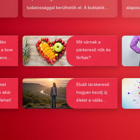
tudatossággal kerülhetők el. A buktatók
alapos
en,
ellenére ez a társkeresési forma joggal
kudarc
ólag
népszerű, hiszen az a kényelem és
ha min
kereket
hatékonyság, amit ad, nehezen
társke
dés
Mit várnak a
és
felülmúlható.
sikeré
 a love
párkereső nők és
ások
bebizo
lenség
férfiak?
gy
befolyá
net
Elvált társkereső:
n akár
hogyan kezdj új
 lehet!
életet a válás
után?