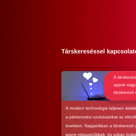
Társkereséssel kapcsolat
A társkeres
appok vagy
társkereső 
alkalmasab
komoly kap
A modern technológia teljesen átalak
kialakításá
a párkeresési szokásainkat az elmúl
években. Napjainkban a társkereső
egyre népszerűbbek, és sokan óriás