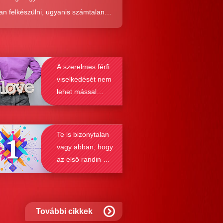
an felkészülni, ugyanis számtalan
tól képes megmenteni téged is az,
él alaposabban megismered a
resés működését, a párkapcsolatok
A szerelmes férfi
nek a receptjét, melyeket vizsgálva
viselkedését nem
nyosodik, hogy a kötődési típusok
lehet mással
solják a társkeresést.
összetéveszteni
Te is bizonytalan
vagy abban, hogy
az első randin mit
szabad és mit
nem?
További cikkek