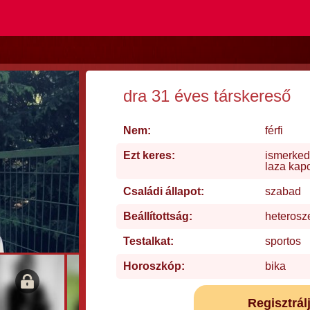
dra 31 éves társkereső
Nem:
férfi
Ezt keres:
ismerked
laza kap
Családi állapot:
szabad
Beállítottság:
heterosz
Testalkat:
sportos
Horoszkóp:
bika
Regisztrál