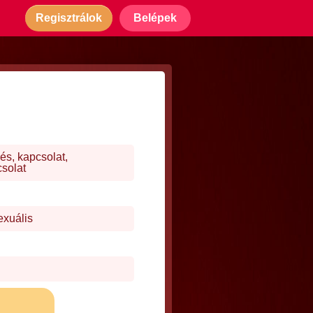
Regisztrálok
Belépek
és, kapcsolat,
csolat
exuális
j