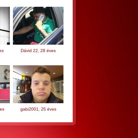
es
Dávid 22, 28 éves
ves
gabi2001, 25 éves