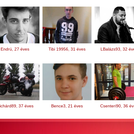
Endrú, 27 éves
Tibi 19956, 31 éves
LBalázs93, 32 év
ichárd89, 37 éves
Bence3, 21 éves
Csenteri90, 36 é