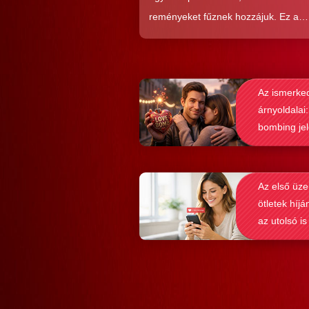
reményeket fűznek hozzájuk. Ez a
közkedveltség egyáltalán nem véletl
hiszen ezekkel a szoftverekkel látsz
nagyon könnyen és gyorsan lehet si
Az ismerke
elérni a flörtölésben. A legfőbb kérd
árnyoldalai:
azonban az, hogy ezek az alkalmaz
bombing je
valóban hozzásegítenek-e minket e
felismerése
tartós párkapcsolathoz?
Az első üze
ötletek híjá
az utolsó is