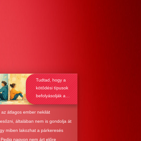
Tudtad, hogy a
kötődési típusok
befolyásolják a
társkeresést is?
 az átlagos ember nekilát
resőzni, általában nem is gondolja át
ogy miben lakozhat a párkeresés
. Pedig nagyon nem árt előre