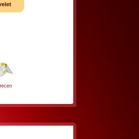
velet
recen