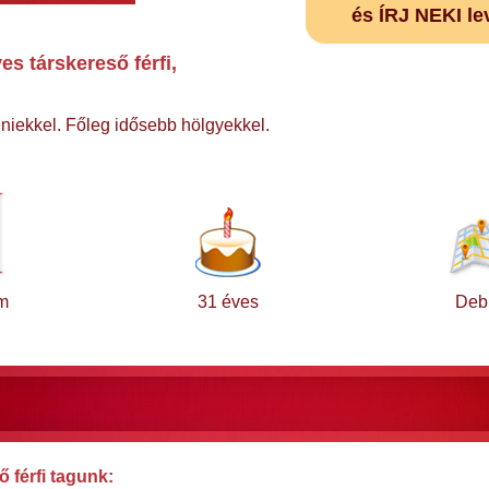
és ÍRJ NEKI le
s társkereső férfi,
iekkel. Főleg idősebb hölgyekkel.
m
31 éves
Deb
 férfi tagunk: