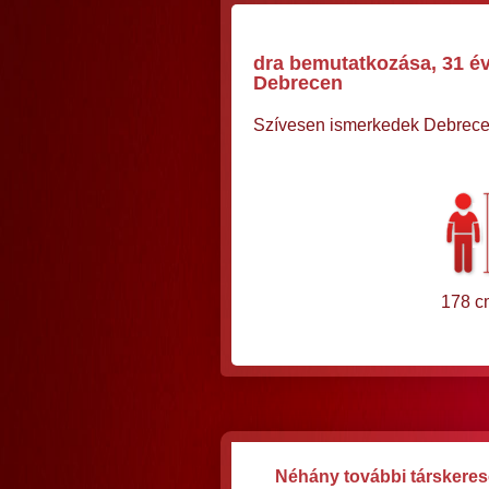
dra bemutatkozása, 31 éve
Debrecen
Szívesen ismerkedek Debrecen
178 c
Néhány további társkereső