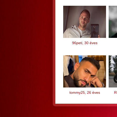
96peti, 30 éves
tommy25, 26 éves
R