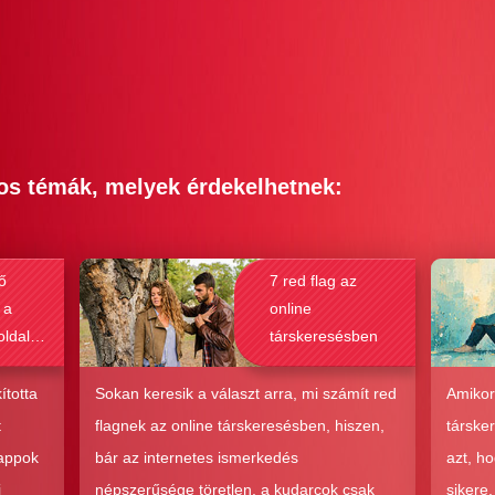
os témák, melyek érdekelhetnek:
ő
7 red flag az
 a
online
oldalak
társkeresésben
bak a
csolat
ította
Sokan keresik a választ arra, mi számít red
Amikor
hoz?
t
flagnek az online társkeresésben, hiszen,
társke
 appok
bár az internetes ismerkedés
azt, h
i
népszerűsége töretlen, a kudarcok csak
sikere