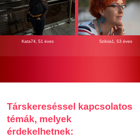
Kata74, 51 éves
Szilvia1, 53 éves
Társkereséssel kapcsolatos
témák, melyek
érdekelhetnek: