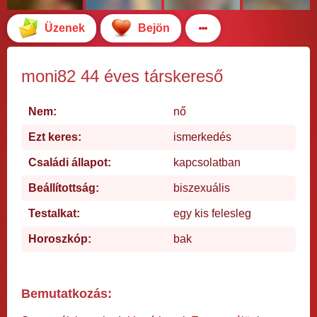
Üzenek
Bejön
moni82 44 éves társkereső
Nem:
nő
Ezt keres:
ismerkedés
Családi állapot:
kapcsolatban
Beállítottság:
biszexuális
Testalkat:
egy kis felesleg
Horoszkóp:
bak
Bemutatkozás: