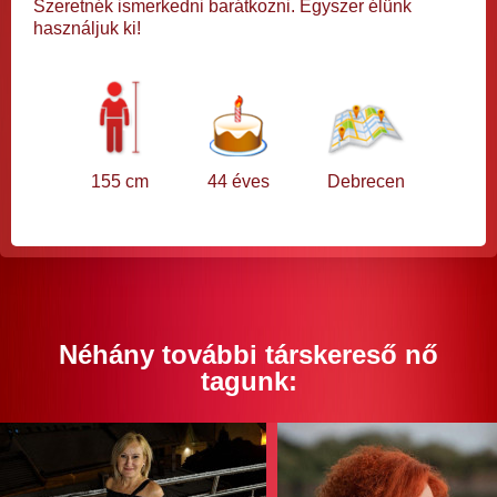
Szeretnék ismerkedni barátkozni. Egyszer élünk
használjuk ki!
155 cm
44 éves
Debrecen
Néhány további társkereső nő
tagunk: