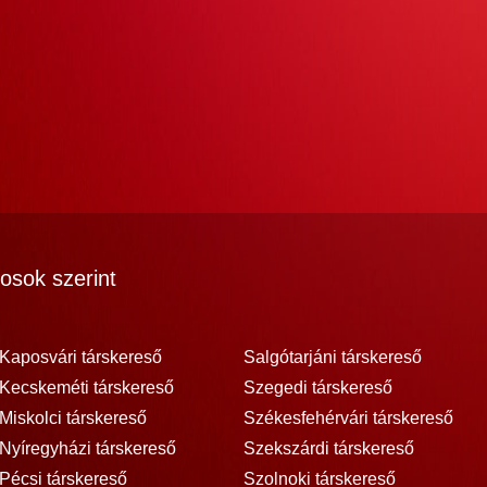
osok szerint
Kaposvári társkereső
Salgótarjáni társkereső
Kecskeméti társkereső
Szegedi társkereső
Miskolci társkereső
Székesfehérvári társkereső
Nyíregyházi társkereső
Szekszárdi társkereső
Pécsi társkereső
Szolnoki társkereső