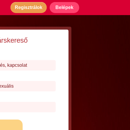
Regisztrálok
Belépek
árskereső
és, kapcsolat
exuális
j