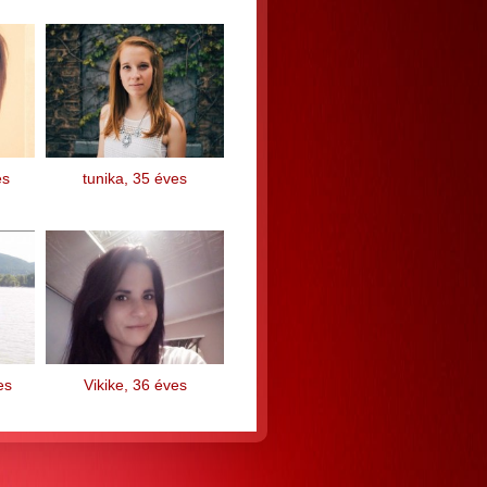
es
tunika, 35 éves
es
Vikike, 36 éves