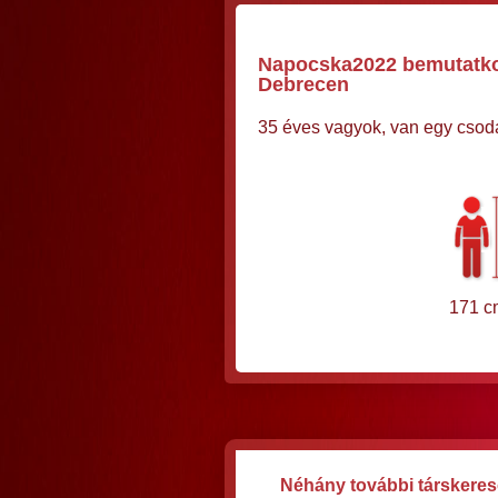
Napocska2022 bemutatkoz
Debrecen
35 éves vagyok, van egy csod
171 c
Néhány további társkeres