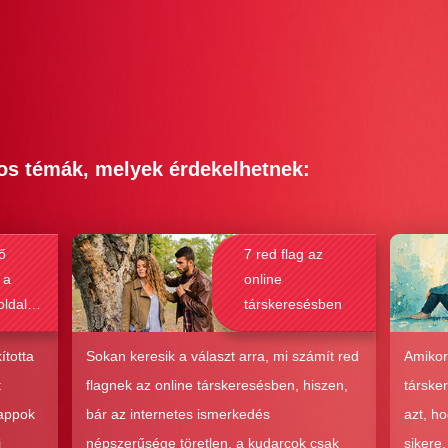
os témák, melyek érdekelhetnek:
ő
7 red flag az
 a
online
oldalak
társkeresésben
bak a
csolat
ította
Sokan keresik a választ arra, mi számít red
Amikor
hoz?
t
flagnek az online társkeresésben, hiszen,
társke
 appok
bár az internetes ismerkedés
azt, h
i
népszerűsége töretlen, a kudarcok csak
sikere