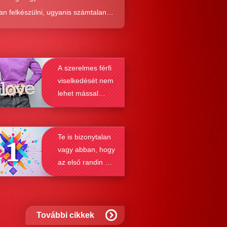
an felkészülni, ugyanis számtalan
tól képes megmenteni téged is az,
él alaposabban megismered a
resés működését, a párkapcsolatok
A szerelmes férfi
nek a receptjét, melyeket vizsgálva
viselkedését nem
nyosodik, hogy a kötődési típusok
lehet mással
solják a társkeresést.
összetéveszteni
Te is bizonytalan
vagy abban, hogy
az első randin mit
szabad és mit
nem?
További cikkek