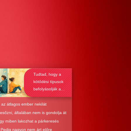
Tudtad, hogy a
kötődési típusok
befolyásolják a
társkeresést is?
 az átlagos ember nekilát
resőzni, általában nem is gondolja át
ogy miben lakozhat a párkeresés
. Pedig nagyon nem árt előre