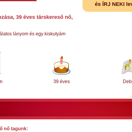
és ÍRJ NEKI le
ása, 39 éves társkereső nő,
álatos lányom és egy kiskutyám
m
39 éves
Deb
ő nő tagunk: