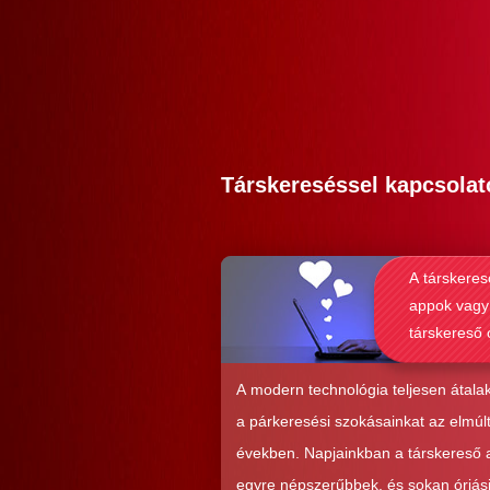
Társkereséssel kapcsolat
A társkeres
appok vagy
társkereső 
alkalmasab
komoly kap
A modern technológia teljesen átalak
kialakításá
a párkeresési szokásainkat az elmúl
években. Napjainkban a társkereső
egyre népszerűbbek, és sokan óriás