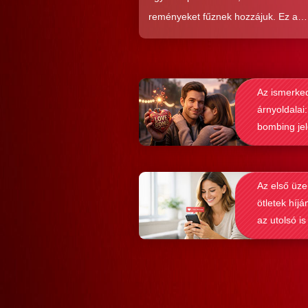
reményeket fűznek hozzájuk. Ez a
közkedveltség egyáltalán nem véletl
hiszen ezekkel a szoftverekkel látsz
nagyon könnyen és gyorsan lehet si
Az ismerke
elérni a flörtölésben. A legfőbb kérd
árnyoldalai:
azonban az, hogy ezek az alkalmaz
bombing je
valóban hozzásegítenek-e minket e
felismerése
tartós párkapcsolathoz?
Az első üze
ötletek híjá
az utolsó is