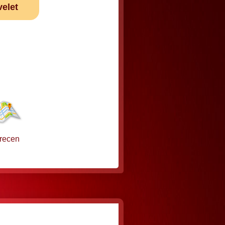
velet
recen