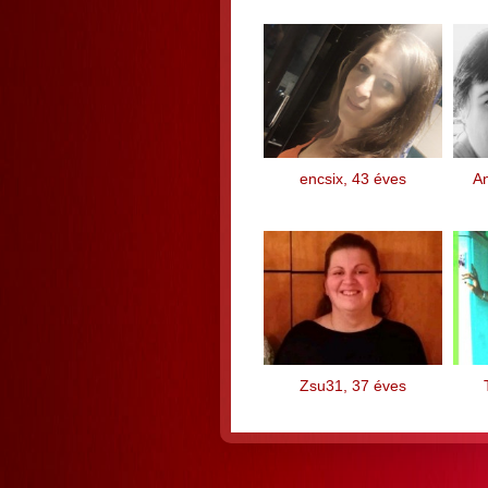
encsix, 43 éves
An
Zsu31, 37 éves