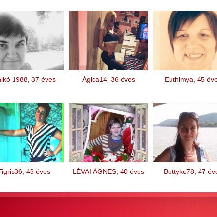
ikó 1988, 37 éves
Ágica14, 36 éves
Euthimya, 45 év
Tigris36, 46 éves
LÉVAI ÁGNES, 40 éves
Bettyke78, 47 év