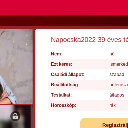
Napocska2022 39 éves t
Nem:
nő
Ezt keres:
ismerked
Családi állapot:
szabad
Beállítottság:
heterosz
Testalkat:
átlagos
Horoszkóp:
rák
Regisztrál