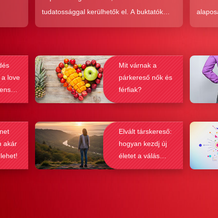
tudatossággal kerülhetők el. A buktatók
alapos
en,
ellenére ez a társkeresési forma joggal
kudarc
ólag
népszerű, hiszen az a kényelem és
ha min
kereket
hatékonyság, amit ad, nehezen
társke
dés
Mit várnak a
és
felülmúlható.
sikeré
 a love
párkereső nők és
ások
bebizo
lenség
férfiak?
gy
befolyá
net
Elvált társkereső:
n akár
hogyan kezdj új
 lehet!
életet a válás
után?