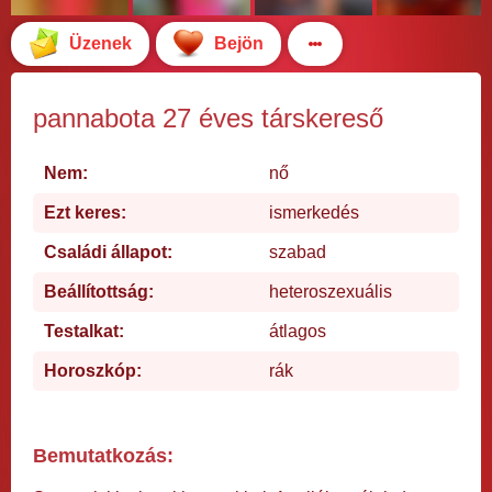
Üzenek
Bejön
pannabota 27 éves társkereső
Nem:
nő
Ezt keres:
ismerkedés
Családi állapot:
szabad
Beállítottság:
heteroszexuális
Testalkat:
átlagos
Horoszkóp:
rák
Bemutatkozás: