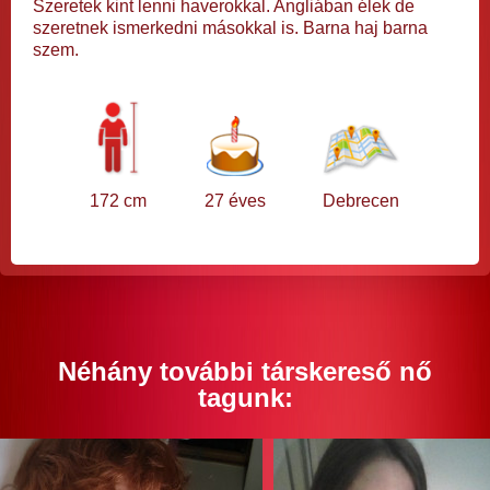
Szeretek kint lenni haverokkal. Angliában élek de
szeretnek ismerkedni másokkal is. Barna haj barna
szem.
172 cm
27 éves
Debrecen
Néhány további társkereső nő
tagunk: