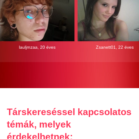
lauljmzaa, 20 éves
Zsanett01, 22 éves
Társkereséssel kapcsolatos
témák, melyek
érdekelhetnek: