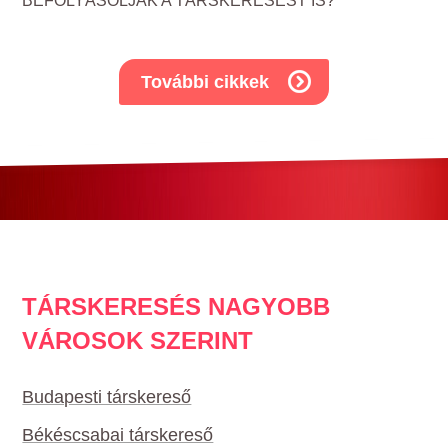
BEFOLYÁSOLJÁK A TÁRSKERESÉST IS?
További cikkek
TÁRSKERESÉS NAGYOBB
VÁROSOK SZERINT
Budapesti társkereső
Békéscsabai társkereső