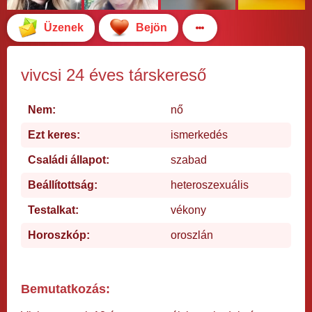
Üzenek
Bejön
vivcsi 24 éves társkereső
Nem:
nő
Ezt keres:
ismerkedés
Családi állapot:
szabad
Beállítottság:
heteroszexuális
Testalkat:
vékony
Horoszkóp:
oroszlán
Bemutatkozás: