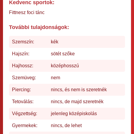
Kedvenc sportok:
Fittnesz foci tánc
További tulajdonságok:
Szemszín:
kék
Hajszín:
sötét szőke
Hajhossz:
középhosszú
Szemüveg:
nem
Piercing:
nincs, és nem is szeretnék
Tetoválás:
nincs, de majd szeretnék
Végzettség:
jelenleg középiskolás
Gyermekek:
nincs, de lehet