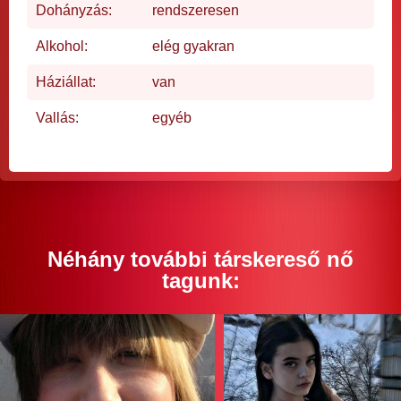
Dohányzás:
rendszeresen
Alkohol:
elég gyakran
Háziállat:
van
Vallás:
egyéb
Néhány további társkereső nő
tagunk: