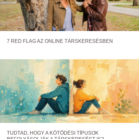
7 RED FLAG AZ ONLINE TÁRSKERESÉSBEN
TUDTAD, HOGY A KÖTŐDÉSI TÍPUSOK