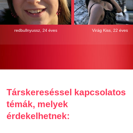
redbullnyussz, 24 éves
Virág Kiss, 22 éves
Társkereséssel kapcsolatos
témák, melyek
érdekelhetnek: