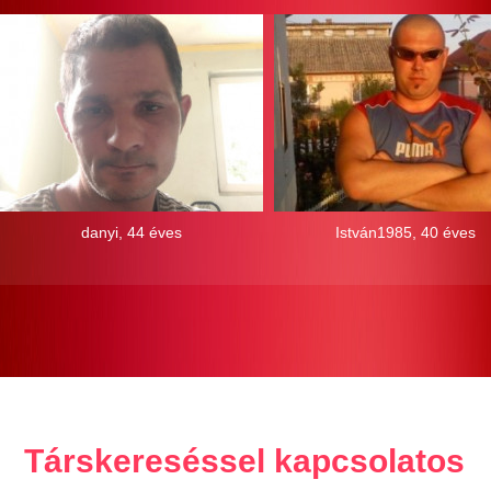
danyi, 44 éves
István1985, 40 éves
Társkereséssel kapcsolatos