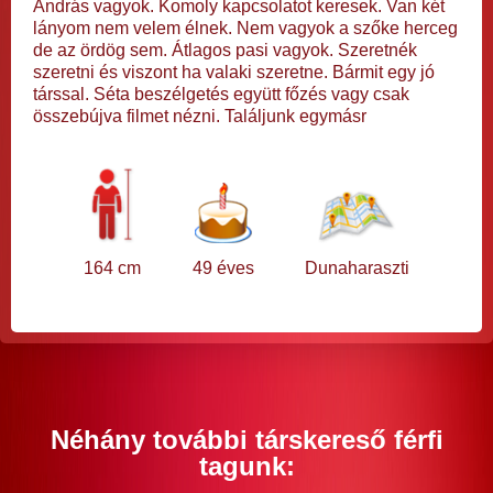
András vagyok. Komoly kapcsolatot keresek. Van két
lányom nem velem élnek. Nem vagyok a szőke herceg
de az ördög sem. Átlagos pasi vagyok. Szeretnék
szeretni és viszont ha valaki szeretne. Bármit egy jó
társsal. Séta beszélgetés együtt főzés vagy csak
összebújva filmet nézni. Találjunk egymásr
164 cm
49 éves
Dunaharaszti
Néhány további társkereső férfi
tagunk: