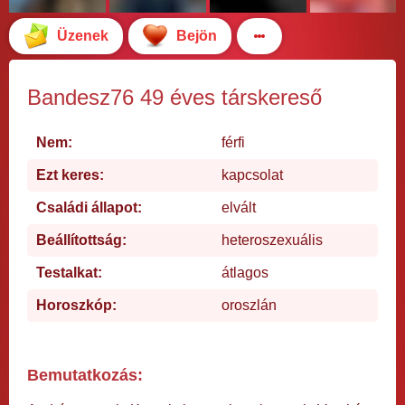
Üzenek
Bejön
Bandesz76 49 éves társkereső
Nem:
férfi
Ezt keres:
kapcsolat
Családi állapot:
elvált
Beállítottság:
heteroszexuális
Testalkat:
átlagos
Horoszkóp:
oroszlán
Bemutatkozás: