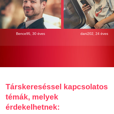
Bence95, 30 éves
dani202, 24 éves
Társkereséssel kapcsolatos
témák, melyek
érdekelhetnek: