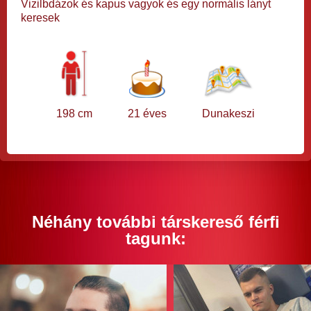
Vizilbdázok és kapus vagyok és egy normális lányt
keresek
198 cm
21 éves
Dunakeszi
Néhány további társkereső férfi
tagunk: