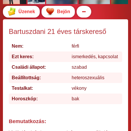
Üzenek
Bejön
Bartuszdani 21 éves társkereső
Nem:
férfi
Ezt keres:
ismerkedés, kapcsolat
Családi állapot:
szabad
Beállítottság:
heteroszexuális
Testalkat:
vékony
Horoszkóp:
bak
Bemutatkozás: