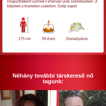
Regisztrálként űzenek Fehérvári úrak személyében .A
képeket a leveleket csatolom. Szép napot
175 cm
59 éves
Dunaújváros
Néhány további társkereső nő
tagunk: