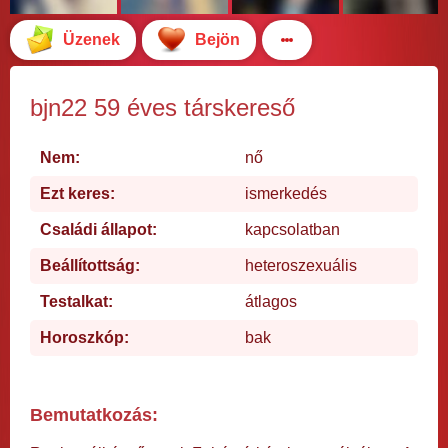
Üzenek
Bejön
bjn22 59 éves társkereső
Nem:
nő
Ezt keres:
ismerkedés
Családi állapot:
kapcsolatban
Beállítottság:
heteroszexuális
Testalkat:
átlagos
Horoszkóp:
bak
Bemutatkozás: