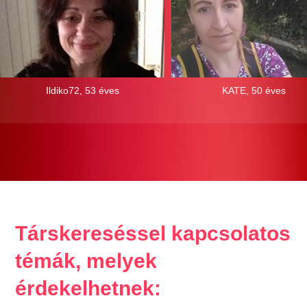
Ildiko72, 53 éves
KATE, 50 éves
Társkereséssel kapcsolatos
témák, melyek
érdekelhetnek: