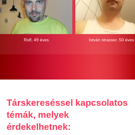
Rolf, 49 éves
István strasser, 50 éves
Társkereséssel kapcsolatos
témák, melyek
érdekelhetnek: