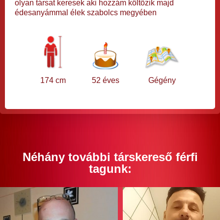
olyan társat keresek aki hozzám költözik majd
édesanyámmal élek szabolcs megyében
174 cm
52 éves
Gégény
Néhány további társkereső férfi
tagunk: