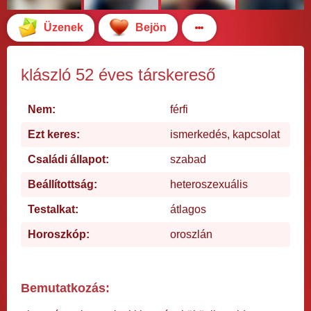
Üzenek
Bejön
klászló 52 éves társkereső
Nem:
férfi
Ezt keres:
ismerkedés, kapcsolat
Családi állapot:
szabad
Beállítottság:
heteroszexuális
Testalkat:
átlagos
Horoszkóp:
oroszlán
Bemutatkozás: