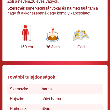
Zoli a nevem.26 éves vagyok.
Szeretnék ismerkedni lányokal és ha meg találtam a
nagy őt akkor szeretnék egy komoly kapcsolatot.
169 cm
36 éves
Göd
További tulajdonságok:
Szemszín:
barna
Hajszín:
sötét barna
Hajhossz:
rövid