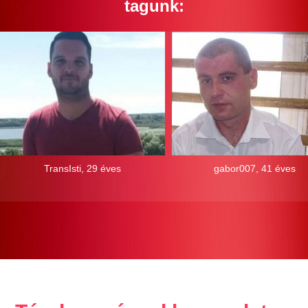
tagunk:
TransIsti, 29 éves
gabor007, 41 éves