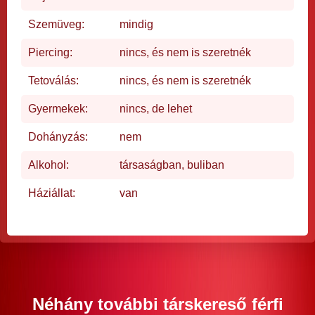
Szemüveg:
mindig
Piercing:
nincs, és nem is szeretnék
Tetoválás:
nincs, és nem is szeretnék
Gyermekek:
nincs, de lehet
Dohányzás:
nem
Alkohol:
társaságban, buliban
Háziállat:
van
Néhány további társkereső férfi