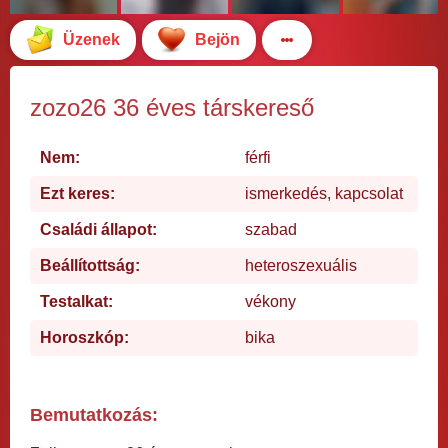
Üzenek
Bejön
zozo26 36 éves társkereső
Nem:
férfi
Ezt keres:
ismerkedés, kapcsolat
Családi állapot:
szabad
Beállítottság:
heteroszexuális
Testalkat:
vékony
Horoszkóp:
bika
Bemutatkozás: